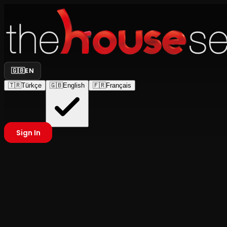
🇬🇧
EN
🇹🇷
Türkçe
🇬🇧
English
🇫🇷
Français
Sign In