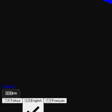
TRAJEDI & DRAM
Search...
Küfeci
🇬🇧
EN
🇹🇷
Türkçe
🇬🇧
English
🇫🇷
Français