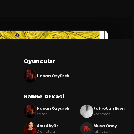
Oyuncular
Hasan Özyürek
Sahne Arkasi
Hasan Özyürek
Fahrettin Esen
Yazar
Yönetmen
Asu Akyüz
Musa Öney
Dramaturg
Işık Tasarımı