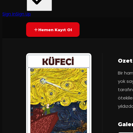
Trak Tiyatro
·
Caddebostan Kül...
9.1
(
48
oy)
YAKINDA
Sign In
Sign Up
Hemen Kayıt Ol
Ozet
Bir ham
yok sa
tarafın
ötekile
yıldızd
Gale