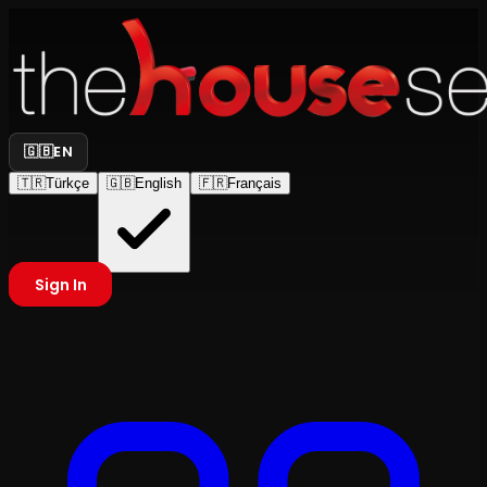
🇬🇧
EN
🇹🇷
Türkçe
🇬🇧
English
🇫🇷
Français
Sign In