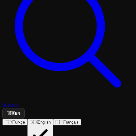
Search...
🇬🇧
EN
🇹🇷
Türkçe
🇬🇧
English
🇫🇷
Français