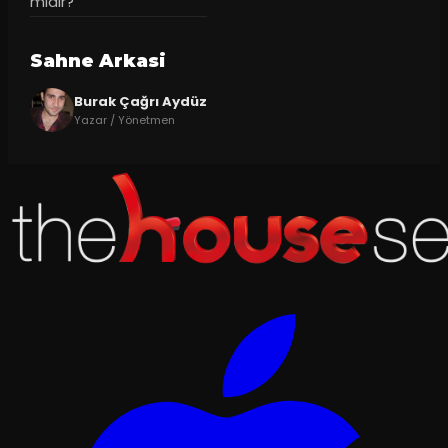
midir?
Sahne Arkasi
Burak Çağrı Aydüz
Yazar / Yönetmen