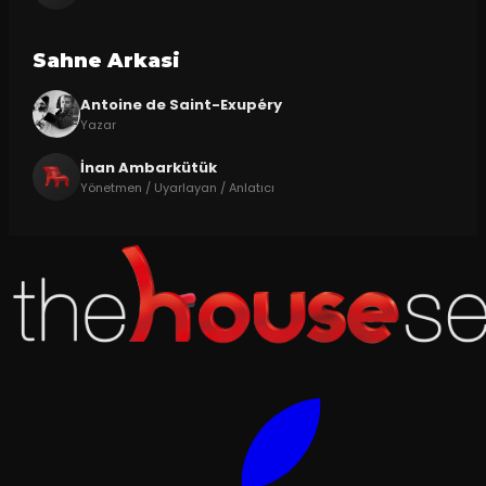
Sahne Arkasi
Antoine de Saint-Exupéry
Yazar
İnan Ambarkütük
Yönetmen / Uyarlayan / Anlatıcı