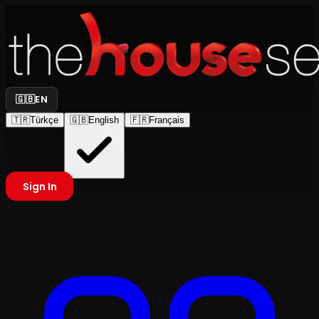
🇬🇧
EN
🇹🇷
Türkçe
🇬🇧
English
🇫🇷
Français
Sign In