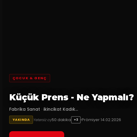
ÇOCUK & GENÇ
Küçük Prens - Ne Yapmalı?
Fabrika Sanat
·
ikincikat Kadık...
50
dakika
Prömiyer
14.02.2026
Yetersiz oy
YAKINDA
+3