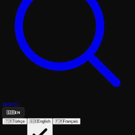
Search...
🇬🇧
EN
🇹🇷
Türkçe
🇬🇧
English
🇫🇷
Français