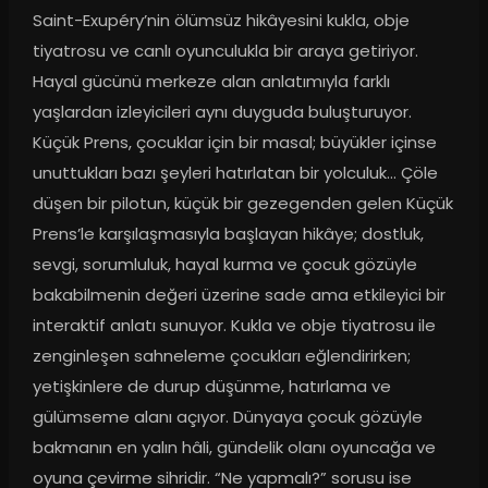
Saint-Exupéry’nin ölümsüz hikâyesini kukla, obje 
tiyatrosu ve canlı oyunculukla bir araya getiriyor. 
Hayal gücünü merkeze alan anlatımıyla farklı 
yaşlardan izleyicileri aynı duyguda buluşturuyor. 
Küçük Prens, çocuklar için bir masal; büyükler içinse 
unuttukları bazı şeyleri hatırlatan bir yolculuk… Çöle 
düşen bir pilotun, küçük bir gezegenden gelen Küçük 
Prens’le karşılaşmasıyla başlayan hikâye; dostluk, 
sevgi, sorumluluk, hayal kurma ve çocuk gözüyle 
bakabilmenin değeri üzerine sade ama etkileyici bir 
interaktif anlatı sunuyor. Kukla ve obje tiyatrosu ile 
zenginleşen sahneleme çocukları eğlendirirken; 
yetişkinlere de durup düşünme, hatırlama ve 
gülümseme alanı açıyor. Dünyaya çocuk gözüyle 
bakmanın en yalın hâli, gündelik olanı oyuncağa ve 
oyuna çevirme sihridir. “Ne yapmalı?” sorusu ise 