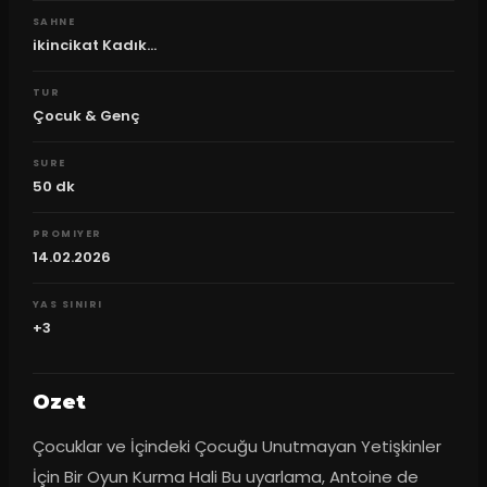
SAHNE
ikincikat Kadık...
TUR
Çocuk & Genç
SURE
50
dk
PROMIYER
14.02.2026
YAS SINIRI
+3
Ozet
Çocuklar ve İçindeki Çocuğu Unutmayan Yetişkinler 
İçin Bir Oyun Kurma Hali Bu uyarlama, Antoine de 