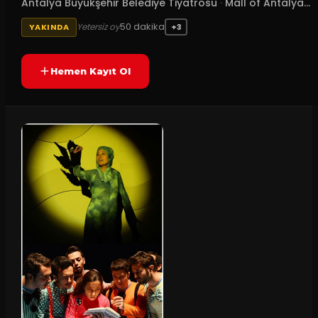
Antalya Büyükşehir Belediye Tiyatrosu
·
Mall of Antalya...
50
dakika
Yetersiz oy
YAKINDA
+3
Hemen Kayıt Ol