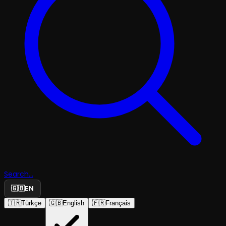
Search...
🇬🇧
EN
🇹🇷
Türkçe
🇬🇧
English
🇫🇷
Français