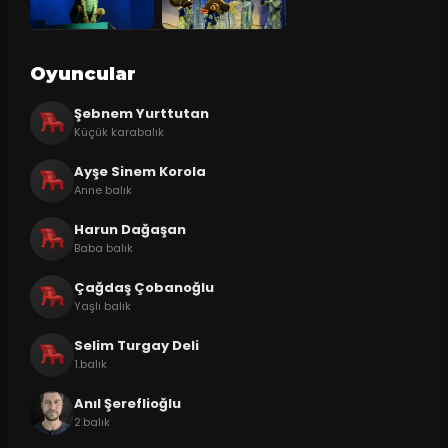
Oyuncular
Şebnem Yurttutan
Küçük karabalık
Ayşe Sinem Korola
Anne balık
Harun Dağaşan
Baba balık
Çağdaş Çobanoğlu
Yaşlı balık
Selim Turgay Deli
1.balık
Anıl Şereflioğlu
2.balık