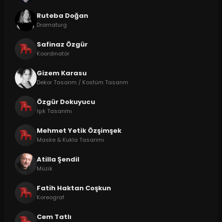
Ruteba Doğan
Dramaturg
Safinaz Özgür
Koordinatör
Gizem Karasu
Dekor Tasarım / Kostüm Tasarım
Özgür Dokuyucu
Işık Tasarımı
Mehmet Yetik Özşimşek
Maske & Kukla Tasarımı
Atilla Şendil
Müzik
Fatih Haktan Coşkun
Koreograf
Cem Tatlı