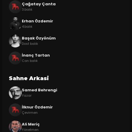
Çağatay Çanta
3.balık
Erhan Özdemir
4.balık
Başak Özyönüm
Dost balık
İnanç Tartan
Can balık
Sahne Arkasi
Samed Behrengi
Yazar
İlknur Özdemir
Çevirmen
Ali Meriç
Yönetmen