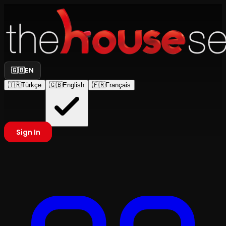
🇬🇧
EN
🇹🇷
Türkçe
🇬🇧
English
🇫🇷
Français
Sign In