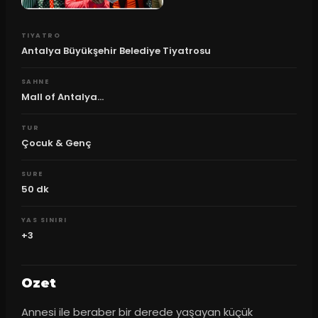
TIYATRO
Antalya Büyükşehir Belediye Tiyatrosu
SAHNE
Mall of Antalya...
TUR
Çocuk & Genç
SURE
50
dk
YAS SINIRI
+3
Ozet
Annesi ile beraber bir derede yaşayan küçük 