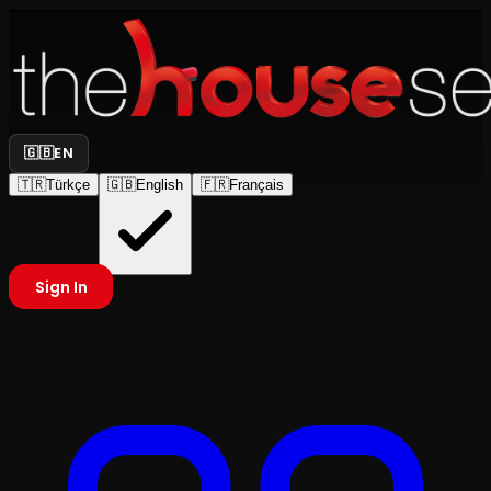
🇬🇧
EN
🇹🇷
Türkçe
🇬🇧
English
🇫🇷
Français
Sign In