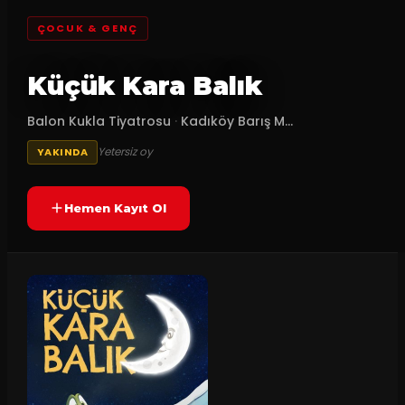
ÇOCUK & GENÇ
Küçük Kara Balık
Balon Kukla Tiyatrosu
·
Kadıköy Barış M...
Yetersiz oy
YAKINDA
Hemen Kayıt Ol