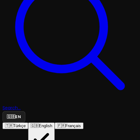
Search...
🇬🇧
EN
🇹🇷
Türkçe
🇬🇧
English
🇫🇷
Français