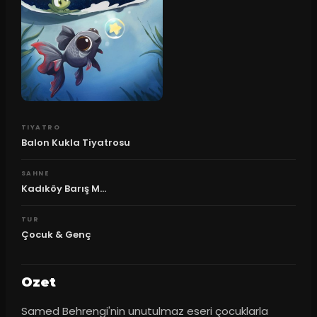
TIYATRO
Balon Kukla Tiyatrosu
SAHNE
Kadıköy Barış M...
TUR
Çocuk & Genç
Ozet
Samed Behrengi'nin unutulmaz eseri çocuklarla 