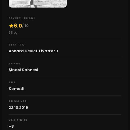
SEYIRCI PUANI
6.0
/ 10
38
oy
TIYATRO
Ankara Devlet Tiyatrosu
SAHNE
Şinasi Sahnesi
TUR
Komedi
PROMIYER
22.10.2019
YAS SINIRI
+8