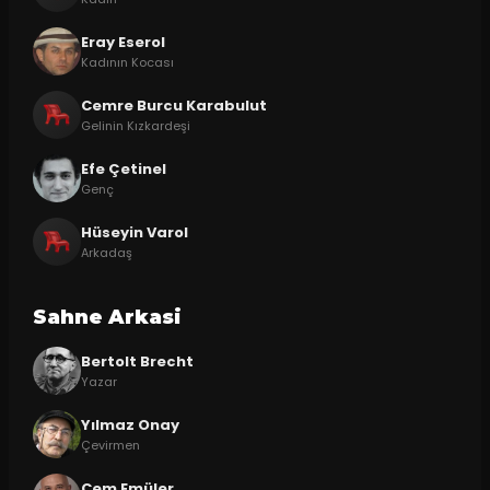
Eray Eserol
Kadının Kocası
Cemre Burcu Karabulut
Gelinin Kızkardeşi
Efe Çetinel
Genç
Hüseyin Varol
Arkadaş
Sahne Arkasi
Bertolt Brecht
Yazar
Yılmaz Onay
Çevirmen
Cem Emüler