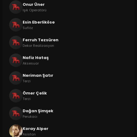
Onur Üner
Işık Operatörü
Esin Eberliköse
Suflöz
Ferruh Tezsüren
Dekor Realizasyon
Nafiz Hataş
Aksesuar
Neriman Şatır
Terzi
Ömer Çelik
Terzi
Doğan Şimşek
Perukacı
Koray Alper
Asistan