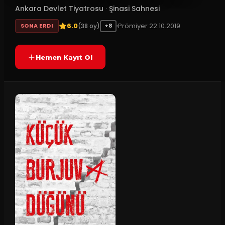
Ankara Devlet Tiyatrosu
·
Şinasi Sahnesi
6.0
Prömiyer
22.10.2019
(
38
oy)
SONA ERDI
+8
Hemen Kayıt Ol