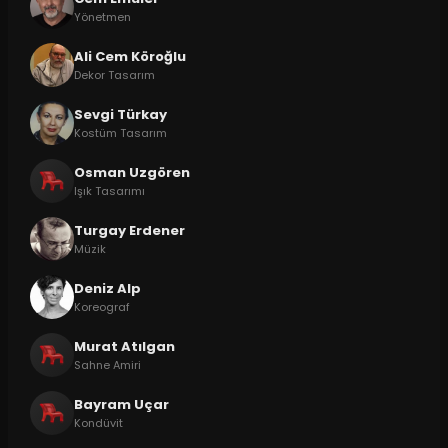
Yönetmen
Ali Cem Köroğlu
Dekor Tasarım
Sevgi Türkay
Kostüm Tasarım
Osman Uzgören
Işık Tasarımı
Turgay Erdener
Müzik
Deniz Alp
Koreograf
Murat Atılgan
Sahne Amiri
Bayram Uçar
Kondüvit