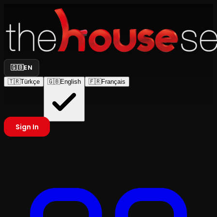
🇬🇧
EN
🇹🇷
Türkçe
🇬🇧
English
🇫🇷
Français
Sign In