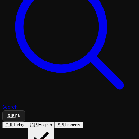
Search...
🇬🇧
EN
🇹🇷
Türkçe
🇬🇧
English
🇫🇷
Français