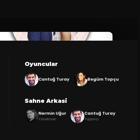
Oyuncular
Cantuğ Turay
Begüm Topçu
Sahne Arkasi
Nermin Uğur
Cantuğ Turay
Yönetmen
Yapımcı