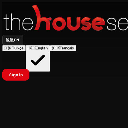
🇬🇧
EN
🇹🇷
Türkçe
🇬🇧
English
🇫🇷
Français
Sign In