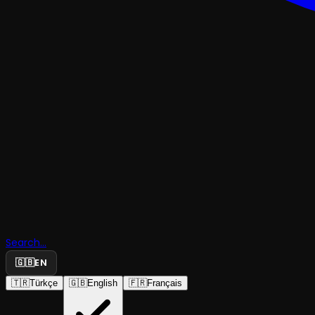
KOMEDI
Küçük Bir
Search...
Masalı
🇬🇧
EN
🇹🇷
Türkçe
🇬🇧
English
🇫🇷
Français