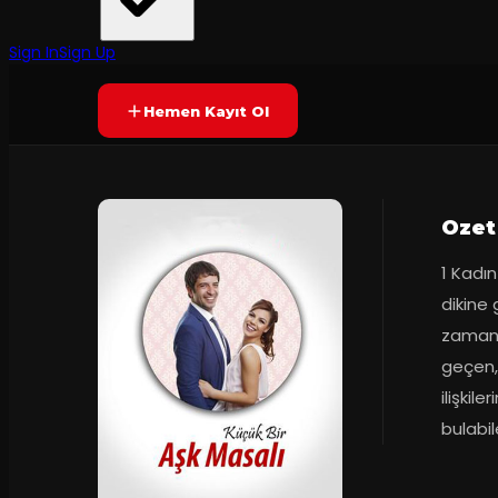
Tiyatro Kafe
·
Panora Sanat Me...
2
dakika
Yetersiz oy
YAKINDA
Sign In
Sign Up
Hemen Kayıt Ol
Ozet
1 Kadın
dikine 
zaman,
geçen,s
ilişkil
bulabil