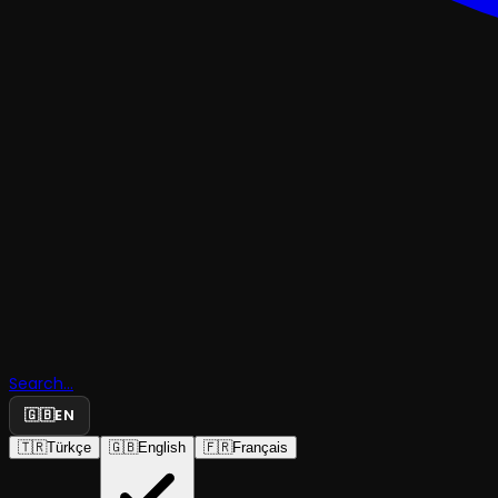
Search...
Küçük Bal
🇬🇧
EN
🇹🇷
Türkçe
🇬🇧
English
🇫🇷
Français