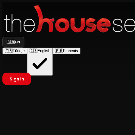
🇬🇧
EN
🇹🇷
Türkçe
🇬🇧
English
🇫🇷
Français
Sign In