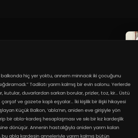
.2025
o balkonda hiç yer yoktu, annem minnacık iki çocuğunu 
ığdıramadı.’’ Tadilatı yarım kalmış bir evin salonu. Yerlerde 
r, kutular, duvarlardan sarkan borular, prizler, toz, kir… Üstü 
çarşaf ve gazete kaplı eşyalar... İki kişilik bir ilişki hikayesi 
şlayan Küçük Balkon, ‘abla’nın, aniden eve girişiyle yön 
rip bir abla-kardeş hesaplaşması ve sıkı bir kız kardeşlik 
ine dönüşür. Annenin hastalığıyla aniden yarım kalan 
, bu abla kardeşin anneleriyle yarım kalmış bütün 