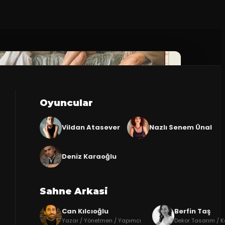
Oyuncular
Vildan Atasever
Nazlı Senem Ünal
Deniz Karaoğlu
Sahne Arkasi
Can Kılcıoğlu
Berfin Taş
Yazar / Yönetmen / Yapımcı
Dekor Tasarım / 