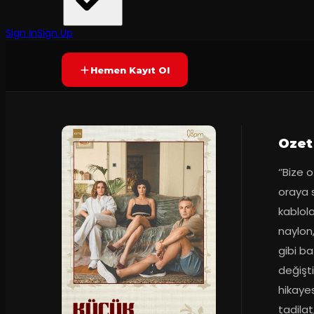
No YapımESTA
·
Ses 1885
7.8
80
dakika
Prömiyer
16.01
(
132
oy)
YAKINDA
+16
Sign In
Sign Up
Hemen Kayıt Ol
Ozet
‘’Bize 
oraya s
kablola
naylon, 
gibi ba
değişti
hikayes
tadilat