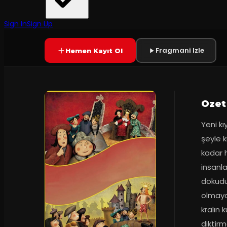
Tiyatro Yeni Çizgi
·
Kozyatağı Kültü...
Prömiyer
2011
Yetersiz oy
YAKINDA
Sign In
Sign Up
Fragmani Izle
Hemen Kayıt Ol
Ozet
Yeni kı
şeyle k
kadar 
insanla
dokuduk
olmayan
kralın 
diktirm