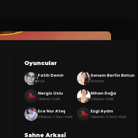
Oyuncular
Fatih Demir
Senem Berfin Batun
Kral
Anlatan
Nergis Uslu
Nihan Doğa
1.Bakan-Halk
2.Bakan-Halk
Ece Nur Ateş
Ezgi Aydın
3.Bakan-1.Terzi-Halk
4.Bakan-2.Terzi-Halk
Sahne Arkasi