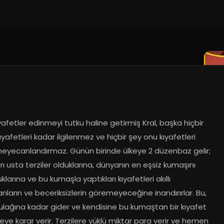
yafetler edinmeyi tutku haline getirmiş Kral, başka hiçbir 
ıyafetleri kadar ilgilenmez ve hiçbir şey onu kıyafetleri 
heyecanlandırmaz. Günün birinde ülkeye 2 düzenbaz gelir; 
rı usta terziler olduklarına, dünyanın en eşsiz kumaşını 
larına ve bu kumaşla yaptıkları kıyafetleri akıllı 
ların ve beceriksizlerin göremeyeceğine inandırırlar. Bu, 
kulağına kadar gider ve kendisine bu kumaştan bir kıyafet 
eye karar verir. Terzilere yüklü miktar para verir ve hemen 