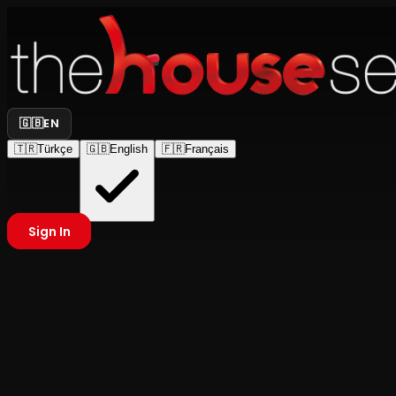
🇬🇧
EN
🇹🇷
Türkçe
🇬🇧
English
🇫🇷
Français
Sign In