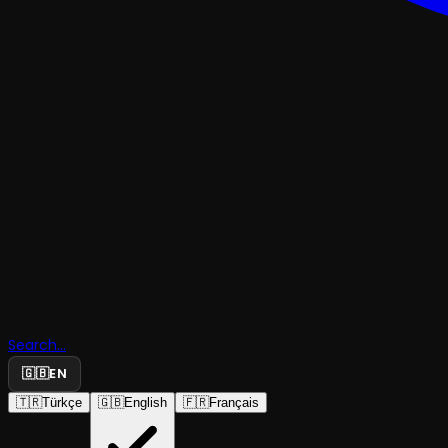
ÇOCUK & GENÇMÜZIKAL & KABARE
Kralın Yeni
Search...
Giysisi
🇬🇧
EN
🇹🇷
Türkçe
🇬🇧
English
🇫🇷
Français