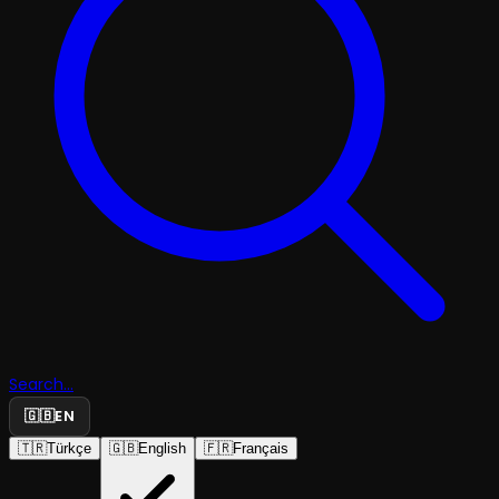
Search...
🇬🇧
EN
🇹🇷
Türkçe
🇬🇧
English
🇫🇷
Français