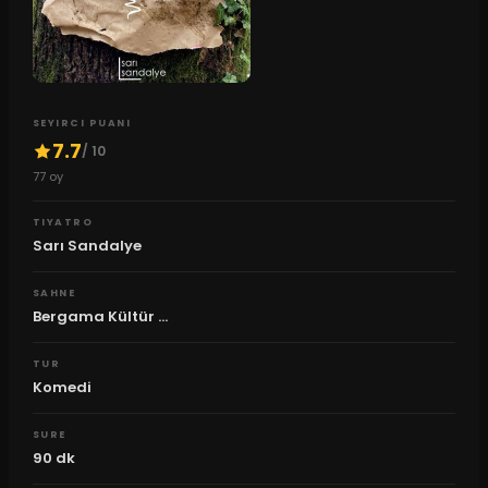
SEYIRCI PUANI
7.7
/ 10
77
oy
TIYATRO
Sarı Sandalye
SAHNE
Bergama Kültür ...
TUR
Komedi
SURE
90
dk