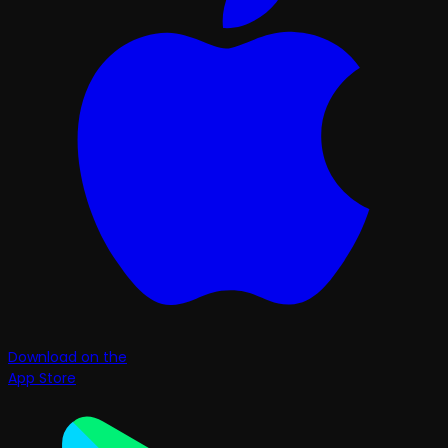
Download on the
App Store