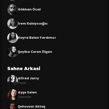
Gökhan Öcal
İrem Kalaycıoğlu
Kayra Belen Yardımcı
Şeyiba Ceren Ülgen
Sahne Arkasi
Alfred Jarry
Yazar
Ayşe Selen
Çevirmen
Şehsuvar Aktaş