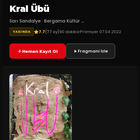
Kral Übü
Sarı Sandalye
·
Bergama Kültür ...
7.7
90
dakika
Prömiyer
07.04.2022
(
77
oy)
YAKINDA
Fragmani Izle
Hemen Kayıt Ol