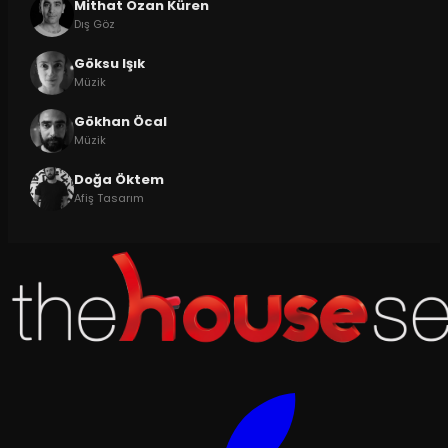
Mithat Ozan Küren
Dış Göz
Göksu Işık
Müzik
Gökhan Öcal
Müzik
Doğa Öktem
Afiş Tasarım