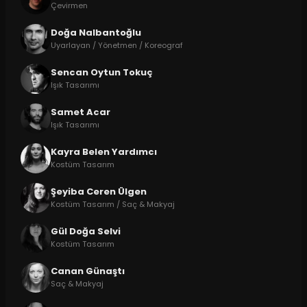
Çevirmen
Doğa Nalbantoğlu
Uyarlayan / Yönetmen / Koreograf
Sencan Oytun Tokuç
Işık Tasarımı
Samet Acar
Işık Tasarımı
Kayra Belen Yardımcı
Kostüm Tasarım
Şeyiba Ceren Ülgen
Kostüm Tasarım / Saç & Makyaj
Gül Doğa Selvi
Kostüm Tasarım
Canan Günaştı
Saç & Makyaj