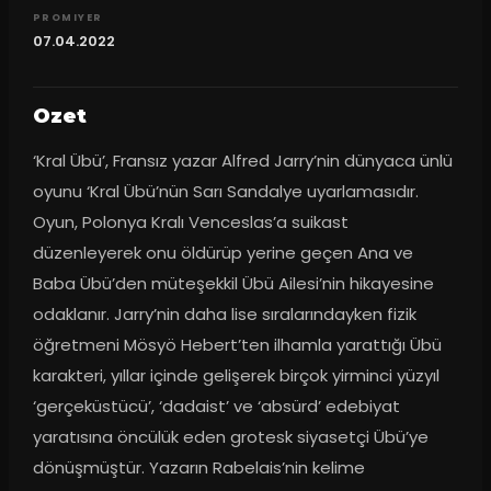
PROMIYER
07.04.2022
Ozet
‘Kral Übü’, Fransız yazar Alfred Jarry’nin dünyaca ünlü 
oyunu ‘Kral Übü’nün Sarı Sandalye uyarlamasıdır. 
Oyun, Polonya Kralı Venceslas’a suikast 
düzenleyerek onu öldürüp yerine geçen Ana ve 
Baba Übü’den müteşekkil Übü Ailesi’nin hikayesine 
odaklanır. Jarry’nin daha lise sıralarındayken fizik 
öğretmeni Mösyö Hebert’ten ilhamla yarattığı Übü 
karakteri, yıllar içinde gelişerek birçok yirminci yüzyıl 
‘gerçeküstücü’, ‘dadaist’ ve ‘absürd’ edebiyat 
yaratısına öncülük eden grotesk siyasetçi Übü’ye 
dönüşmüştür. Yazarın Rabelais’nin kelime 