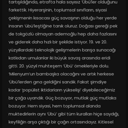
tartışıldığında, etrafta hala sayısız ‘Übü’ler olduğunu 
farkettik. Hiyerarşinin, toplumsal sınıfların, siyasi 
çekişmenin kısacası güç savaşının olduğu her yerde 
insanın ‘übü’leştiğine tanık oluruz. Doğası gereği pek 
de tokgözlü olmayan ademoğlu hep daha fazlasını 
ve giderek daha hızlı bir şekilde istiyor. 19. ve 20. 
yüzyıllardaki teknolojik gelişmelerin barışa sunacağı 
katkıdan umulanlar iki büyük savaş arasında eridi 
gitti. 20. yüzyıl muhteşem ‘Übü’ örnekleriyle dolu. 
‘Milenyum’un bambaşka olacağını ve artık herkese 
‘Übü’lerden gına geldiğini sandık. Fakat şimdiye 
kadar ‘popülist iktidarların yükselişi’ diyebileceğimiz 
bir çağa uyandık. Güç bozuyor, mutlak güç mutlaka 
bozuyor. Hem siyasi, hem toplumsal alanda 
muktedirlerin aynı ‘Übü’ gibi tüm kuralları hiçe saydığı, 
keyfiliğin arşa çıktığı bir çağın ortasındayız. Kitlesel 