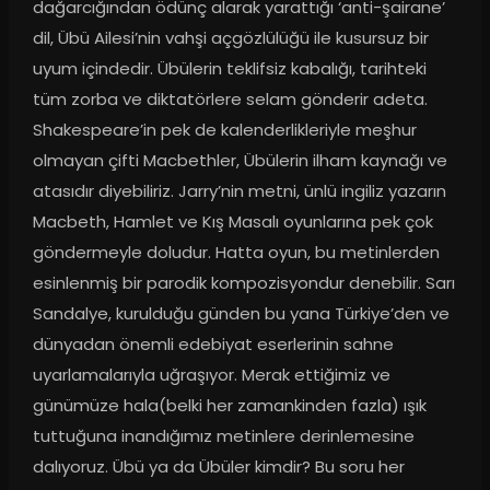
dağarcığından ödünç alarak yarattığı ‘anti-şairane’ 
dil, Übü Ailesi’nin vahşi açgözlülüğü ile kusursuz bir 
uyum içindedir. Übülerin teklifsiz kabalığı, tarihteki 
tüm zorba ve diktatörlere selam gönderir adeta. 
Shakespeare’in pek de kalenderlikleriyle meşhur 
olmayan çifti Macbethler, Übülerin ilham kaynağı ve 
atasıdır diyebiliriz. Jarry’nin metni, ünlü ingiliz yazarın 
Macbeth, Hamlet ve Kış Masalı oyunlarına pek çok 
göndermeyle doludur. Hatta oyun, bu metinlerden 
esinlenmiş bir parodik kompozisyondur denebilir. Sarı 
Sandalye, kurulduğu günden bu yana Türkiye’den ve 
dünyadan önemli edebiyat eserlerinin sahne 
uyarlamalarıyla uğraşıyor. Merak ettiğimiz ve 
günümüze hala(belki her zamankinden fazla) ışık 
tuttuğuna inandığımız metinlere derinlemesine 
dalıyoruz. Übü ya da Übüler kimdir? Bu soru her 