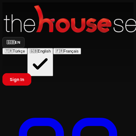
🇬🇧
EN
🇹🇷
Türkçe
🇬🇧
English
🇫🇷
Français
Sign In