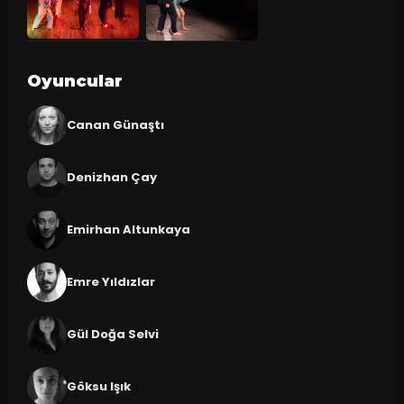
Oyuncular
Canan Günaştı
Denizhan Çay
Emirhan Altunkaya
Emre Yıldızlar
Gül Doğa Selvi
Göksu Işık