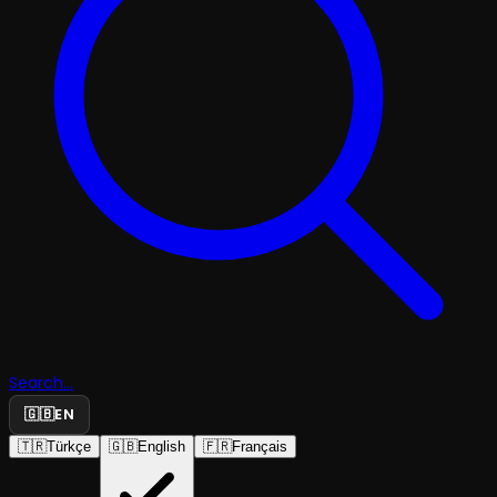
Search...
🇬🇧
EN
🇹🇷
Türkçe
🇬🇧
English
🇫🇷
Français