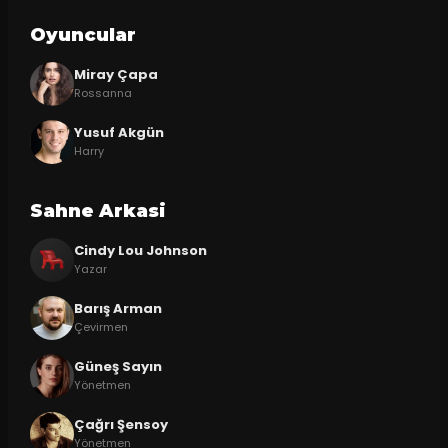
Oyuncular
Miray Çapa
Rossanna
Yusuf Akgün
Harry
Sahne Arkasi
Cindy Lou Johnson
Yazar
Barış Arman
Çevirmen
Güneş Sayın
Yönetmen
Çağrı Şensoy
Yönetmen