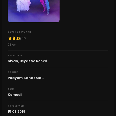
SEYIRCI PUANI
8.0
/ 10
23
oy
TIYATRO
Siyah, Beyaz ve Renkli
SAHNE
Podyum Sanat Ma...
TUR
Komedi
PROMIYER
15.03.2019