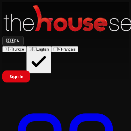
🇬🇧
EN
🇹🇷
Türkçe
🇬🇧
English
🇫🇷
Français
Sign In