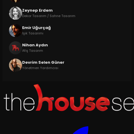
Zeynep Erdem
Dekor Tasarım / Sahne Tasarım
Emir Uğurçağ
Işık Tasarımı
Nihan Aydın
Afiş Tasarım
Devrim Selen Güner
Yönetmen Yardımcısı