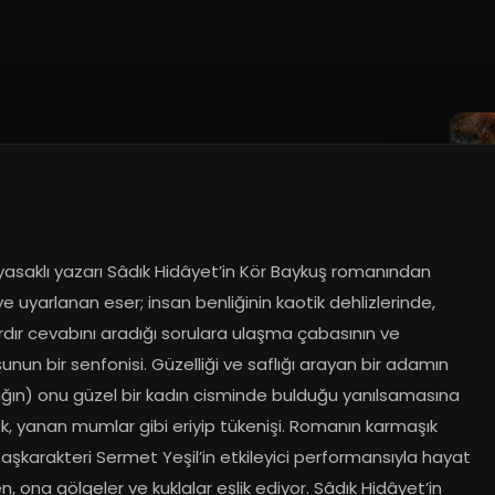
 yasaklı yazarı Sâdık Hidâyet’in Kör Baykuş romanından 
 uyarlanan eser; insan benliğinin kaotik dehlizlerinde, 
ardır cevabını aradığı sorulara ulaşma çabasının ve 
unun bir senfonisi. Güzelliği ve saflığı arayan bir adamın 
ığın) onu güzel bir kadın cisminde bulduğu yanılsamasına 
, yanan mumlar gibi eriyip tükenişi. Romanın karmaşık 
 başkarakteri Sermet Yeşil’in etkileyici performansıyla hayat 
n, ona gölgeler ve kuklalar eşlik ediyor. Sâdık Hidâyet’in 