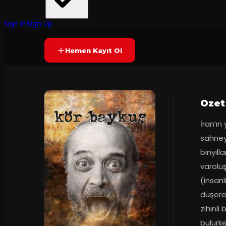
Myart
·
Kadıköy Halk Eğ...
7.9
Prömiyer
12.11.2018
(
75
oy)
YAKINDA
Sign In
Sign Up
Hemen Kayıt Ol
Ozet
İran’ın
sahneye
binyıll
varoluş
(insanl
düşerek
zihinli
bulurke