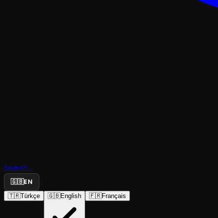
TRAJEDI & DRAM
Search...
Kör Bayku
🇬🇧
EN
🇹🇷
Türkçe
🇬🇧
English
🇫🇷
Français