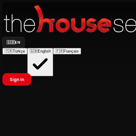
🇬🇧
EN
🇹🇷
Türkçe
🇬🇧
English
🇫🇷
Français
Sign In