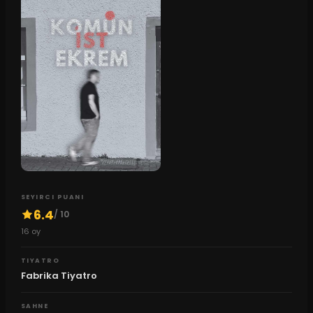
SEYIRCI PUANI
6.4
/ 10
16
oy
TIYATRO
Fabrika Tiyatro
SAHNE