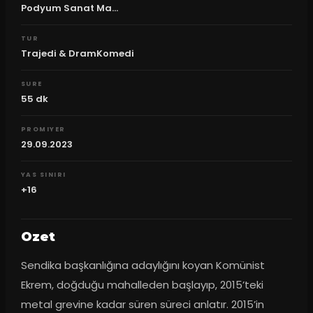
Podyum Sanat Ma...
TUR
Trajedi & DramKomedi
SURE
55
dk
PROMIYER
29.09.2023
YAS SINIRI
+16
Ozet
Sendika başkanlığına adaylığını koyan Komünist 
Ekrem, doğduğu mahalleden başlayıp, 2015’teki 
metal grevine kadar süren süreci anlatır. 2015’in 