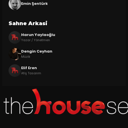
Emin Şentürk
Sahne Arkasi
Harun Yaylaoğlu
Yazar / Yönetmen
Dengin Ceyhan
Müzik
Elif Eren
Afiş Tasarım