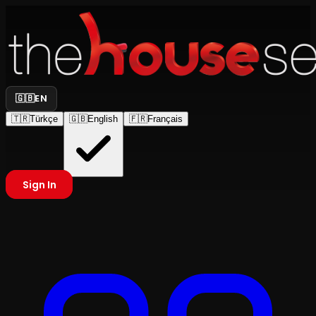
🇬🇧
EN
🇹🇷
Türkçe
🇬🇧
English
🇫🇷
Français
Sign In