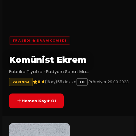
TRAJEDI & DRAMKOMEDI
Komünist Ekrem
Fabrika Tiyatro
·
Podyum Sanat Ma...
6.4
55
dakika
Prömiyer
29.09.2023
(
16
oy)
YAKINDA
+16
Hemen Kayıt Ol