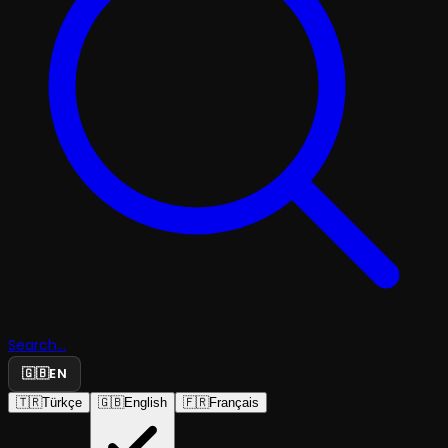
Search...
🇬🇧
EN
🇹🇷
Türkçe
🇬🇧
English
🇫🇷
Français