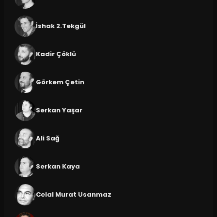
İshak 2.Tekgül
Kadir Çöklü
Görkem Çetin
Serkan Yaşar
Ali Sağ
Serkan Kaya
Celal Murat Usanmaz