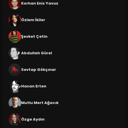
Korhan Enis Yavuz
Özlem İkiler
Şevket Çetin
Abdullah Gürel
Sevtap Gökçınar
Hasan Erten
Mutlu Mert Ağacık
Özge Aydın