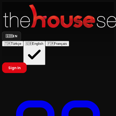
🇬🇧
EN
🇹🇷
Türkçe
🇬🇧
English
🇫🇷
Français
Sign In