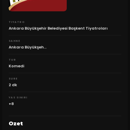
TIYATRO
Ankara Büyükşehir Belediyesi Başkent Tiyatroları
SAHNE
Ankara Büyükşeh...
TUR
Komedi
SURE
2
dk
YAS SINIRI
+8
Ozet