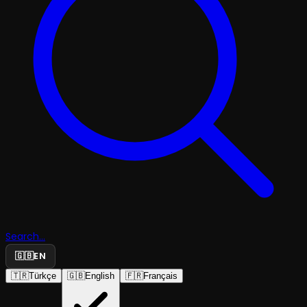
Search...
🇬🇧
EN
🇹🇷
Türkçe
🇬🇧
English
🇫🇷
Français