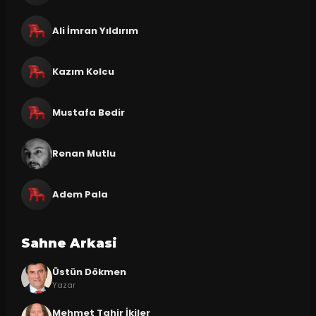
Ali İmran Yıldırım
Kazım Kolcu
Mustafa Bedir
Renan Mutlu
Adem Pala
Sahne Arkasi
Üstün Dökmen
Yazar
Mehmet Tahir İkiler