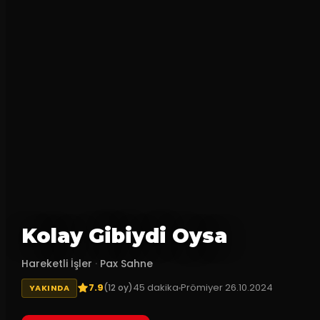
Kolay Gibiydi Oysa
Hareketli İşler
·
Pax Sahne
7.9
45
dakika
Prömiyer
26.10.2024
(
12
oy)
YAKINDA