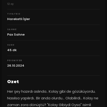
12
oy
TIYATRO
Hareketli İşler
SAHNE
Pax Sahne
SURE
45
dk
PROMIYER
26.10.2024
Ozet
Her şey hazırdı aslında.. Kolay gibi de gözüküyordu. 
Nasılsa yapılırdı.. Bir anda olurdu… Olabilirdi… Kolay ne 
zaman zora dönüştü? "Kolay Gibiydi Oysa" isimli 