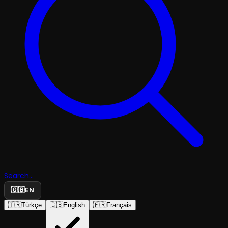
Search...
🇬🇧
EN
🇹🇷
Türkçe
🇬🇧
English
🇫🇷
Français