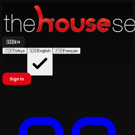
🇬🇧
EN
🇹🇷
Türkçe
🇬🇧
English
🇫🇷
Français
Sign In