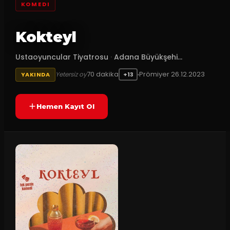
KOMEDI
Kokteyl
Ustaoyuncular Tiyatrosu
·
Adana Büyükşehi...
70
dakika
Prömiyer
26.12.2023
Yetersiz oy
YAKINDA
+13
Hemen Kayıt Ol