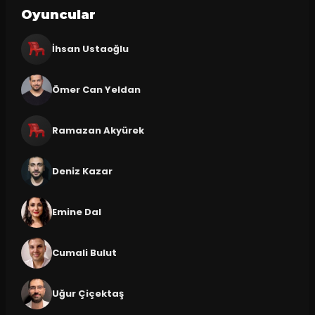
Oyuncular
İhsan Ustaoğlu
Ömer Can Yeldan
Ramazan Akyürek
Deniz Kazar
Emine Dal
Cumali Bulut
Uğur Çiçektaş