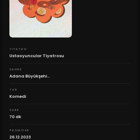
TIYATRO
Ustaoyuncular Tiyatrosu
SAHNE
Adana Büyükşehi...
TUR
Komedi
SURE
70
dk
PROMIYER
26.12.2023