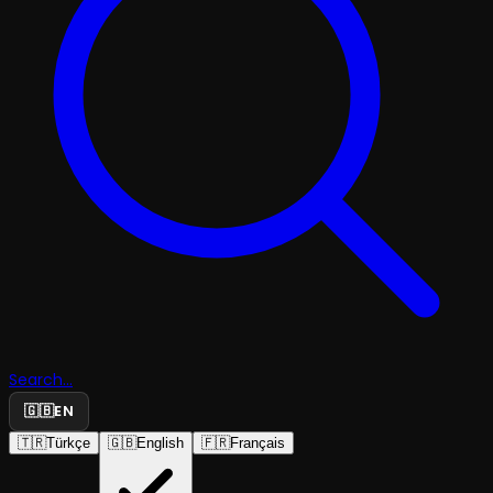
Search...
🇬🇧
EN
🇹🇷
Türkçe
🇬🇧
English
🇫🇷
Français