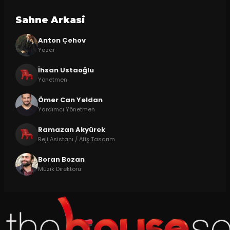
Sahne Arkasi
Anton Çehov
Yazar
İhsan Ustaoğlu
Yönetmen
Ömer Can Yeldan
Yardımcı Yönetmen
Ramazan Akyürek
Reji Asistanı / Afiş Tasarım
Boran Bozan
Müzik Direktörü