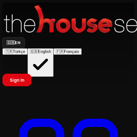
🇬🇧
EN
🇹🇷
Türkçe
🇬🇧
English
🇫🇷
Français
Sign In