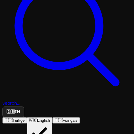
Search...
🇬🇧
EN
🇹🇷
Türkçe
🇬🇧
English
🇫🇷
Français