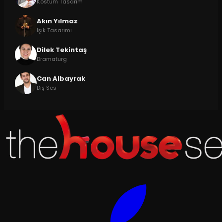
Kostüm Tasarım
Akın Yılmaz
Işık Tasarımı
Dilek Tekintaş
Dramaturg
Can Albayrak
Dış Ses