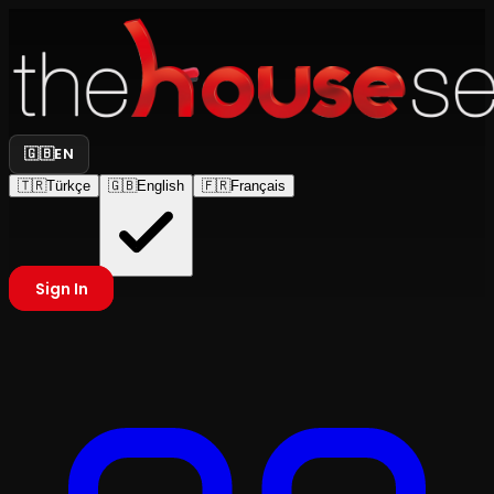
🇬🇧
EN
🇹🇷
Türkçe
🇬🇧
English
🇫🇷
Français
Sign In