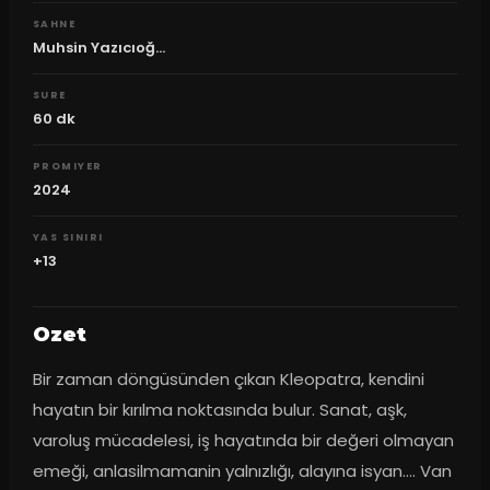
SAHNE
Muhsin Yazıcıoğ...
SURE
60
dk
PROMIYER
2024
YAS SINIRI
+13
Ozet
Bir zaman döngüsünden çıkan Kleopatra, kendini 
hayatın bir kırılma noktasında bulur. Sanat, aşk, 
varoluş mücadelesi, iş hayatında bir değeri olmayan 
emeği, anlasilmamanin yalnızlığı, alayına isyan.... Van 