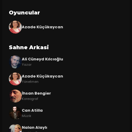
Oyuncular
Azade Küçükaycan
Sahne Arkasi
Ali Cüneyd Kılcıoğlu
Yazar
Azade Küçükaycan
Yönetmen
İhsan Bengier
Koreograf
Can Atilla
Müzik
Nalan Alaylı