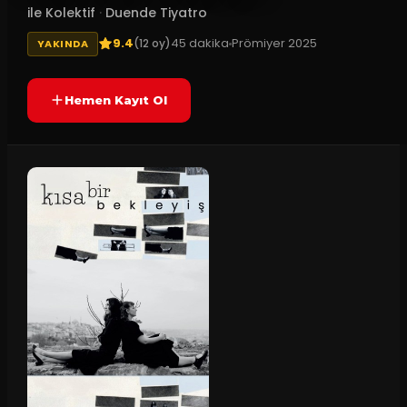
ile Kolektif
·
Duende Tiyatro
9.4
45
dakika
Prömiyer
2025
(
12
oy)
YAKINDA
Hemen Kayıt Ol