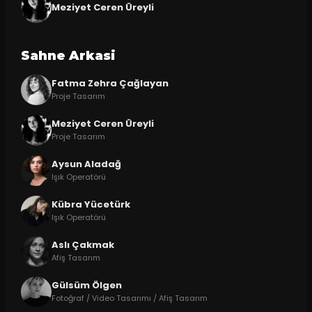
Meziyet Ceren Üreyli
Sahne Arkasi
Fatma Zehra Çağlayan
Proje Tasarım
Meziyet Ceren Üreyli
Proje Tasarım
Aysun Aladağ
Işık Operatörü
Kübra Yücetürk
Işık Operatörü
Aslı Çakmak
Afiş Tasarım
Gülsüm Ölgen
Fotoğraf / Video Tasarımı / Afiş Tasarım