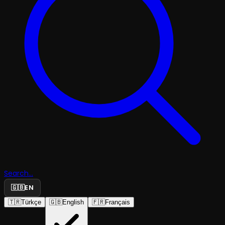
Search...
🇬🇧
EN
🇹🇷
Türkçe
🇬🇧
English
🇫🇷
Français