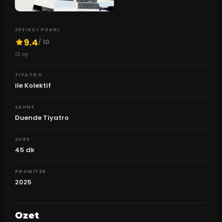
SEYIRCI PUANI
9.4
/ 10
12
oy
TIYATRO
ile Kolektif
SAHNE
Duende Tiyatro
SURE
45
dk
PROMIYER
2025
Ozet