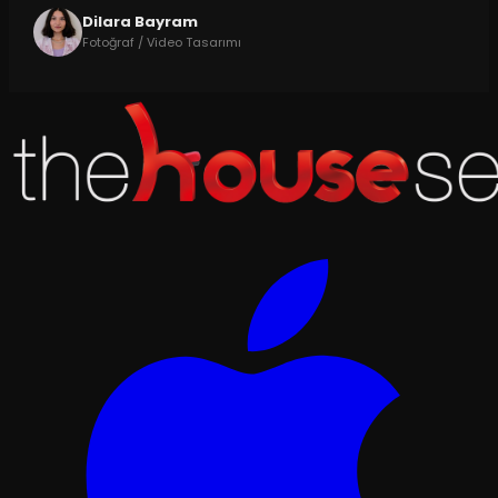
Dilara Bayram
Fotoğraf / Video Tasarımı