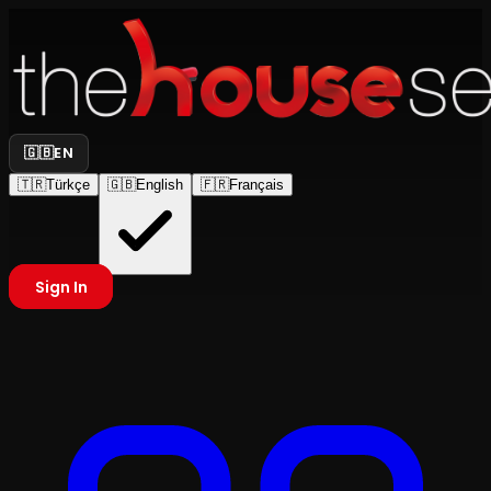
🇬🇧
EN
🇹🇷
Türkçe
🇬🇧
English
🇫🇷
Français
Sign In