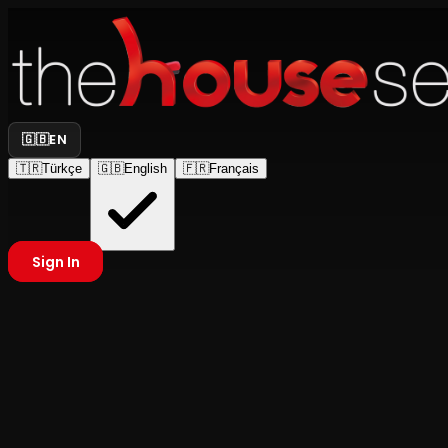
🇬🇧
EN
🇹🇷
Türkçe
🇬🇧
English
🇫🇷
Français
Sign In