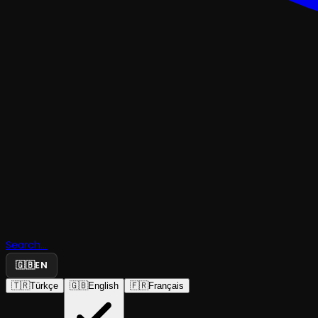
ÇOCUK & GENÇ
Kırmızı Baş
Search...
Kız
🇬🇧
EN
🇹🇷
Türkçe
🇬🇧
English
🇫🇷
Français