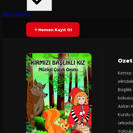
Tiyatro Mie
·
Kadıköy Barış M...
Yetersiz oy
YAKINDA
Sign In
Sign Up
Hemen Kayıt Ol
Ozet
Kırmızı
elindek
Başlıkl
kokusun
Aslan K
Kurdu 
arkadaş
Yolculu