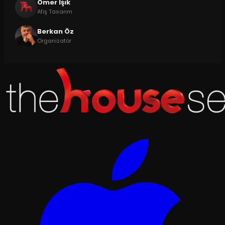
Ömer Işık
Afiş Tasarım
Berkan Öz
Organizatör