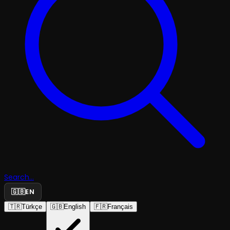
Search...
🇬🇧
EN
🇹🇷
Türkçe
🇬🇧
English
🇫🇷
Français