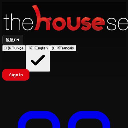
🇬🇧
EN
🇹🇷
Türkçe
🇬🇧
English
🇫🇷
Français
Sign In