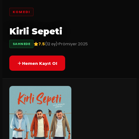
KOMEDI
Kirli Sepeti
7.5
Prömiyer
2025
(
12
oy)
SAHNEDE
Hemen Kayıt Ol