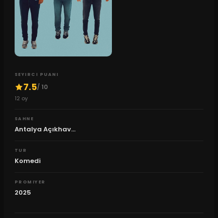
SEYIRCI PUANI
7.5
/ 10
12
oy
SAHNE
Antalya Açıkhav...
TUR
Komedi
PROMIYER
2025