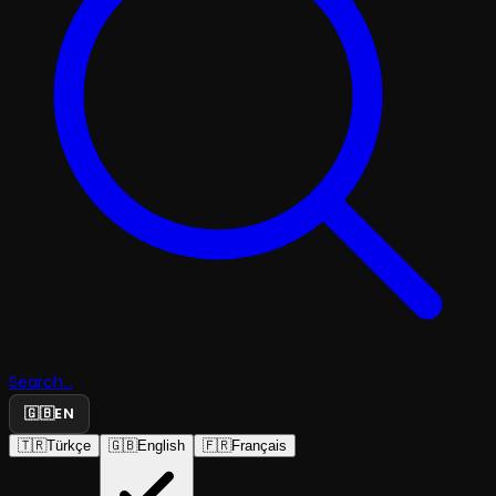
Search...
🇬🇧
EN
🇹🇷
Türkçe
🇬🇧
English
🇫🇷
Français