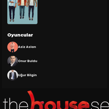
Oyuncular
Aziz Aslan
Onur Buldu
Uğur Bilgin