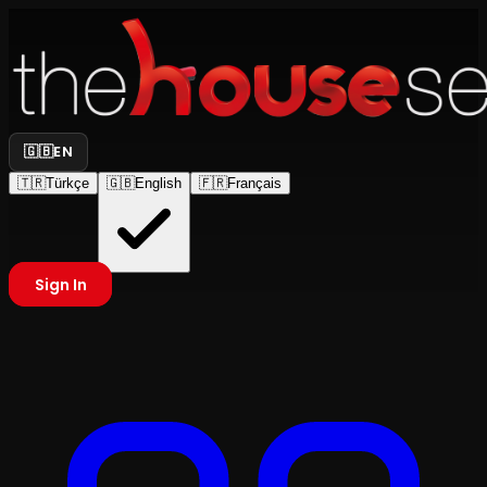
🇬🇧
EN
🇹🇷
Türkçe
🇬🇧
English
🇫🇷
Français
Sign In