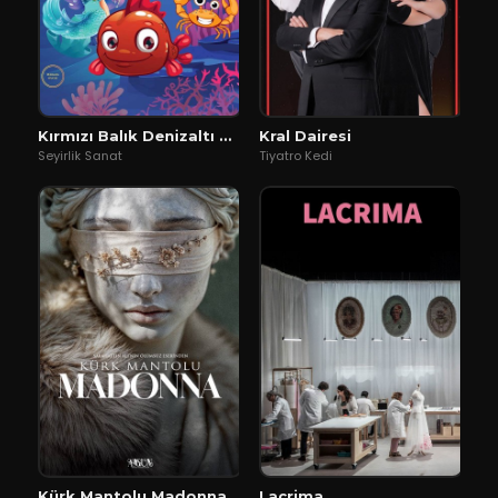
Kırmızı Balık Denizaltı Müzikali
Kral Dairesi
Seyirlik Sanat
Tiyatro Kedi
Kürk Mantolu Madonna
Lacrima