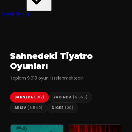
Sign In
Sign Up
Sahnedeki Tiyatro
Oyunları
Toplam
9.018
oyun listelenmektedir.
SAHNEDE
(
102
)
YAKINDA
(
5.356
)
ARSIV
(
3.540
)
DIGER
(
20
)