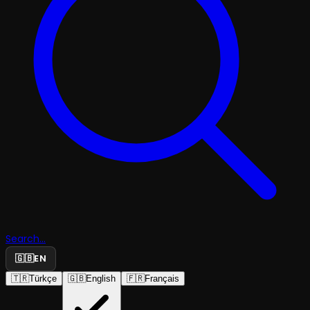
Search...
🇬🇧
EN
🇹🇷
Türkçe
🇬🇧
English
🇫🇷
Français