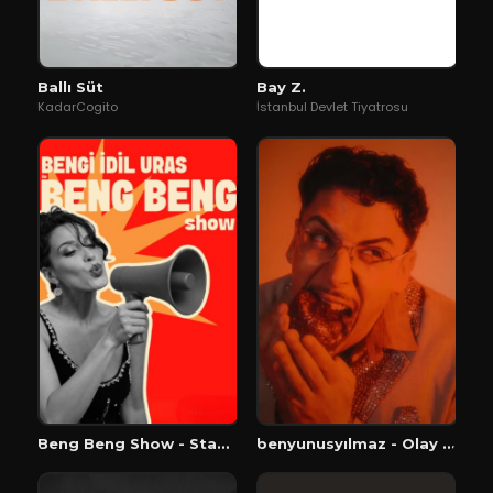
Ballı Süt
Bay Z.
KadarCogito
İstanbul Devlet Tiyatrosu
Beng Beng Show - Stand Up
benyunusyılmaz - Olay Yeri İnceleme Stand Up