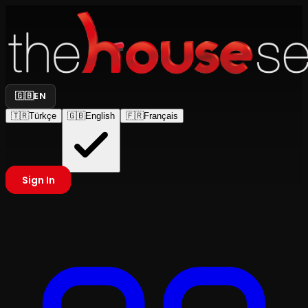
🇬🇧
EN
🇹🇷
Türkçe
🇬🇧
English
🇫🇷
Français
Sign In