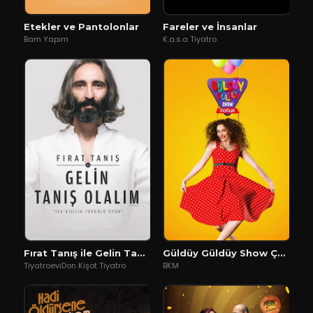
Etekler ve Pantolonlar
Fareler ve İnsanlar
Bam Yapım
K.a.s.a Tiyatro
Fırat Tanış ile Gelin Tanış Olalım
Güldüy Güldüy Show Çocuk
TiyatroeviDon Kişot Tiyatro
BKM