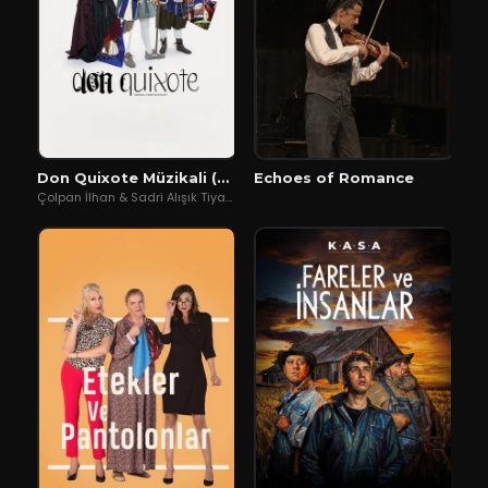
Don Quixote Müzikali (Don Kişot)
Echoes of Romance
Çolpan İlhan & Sadri Alışık TiyatrosuPiu Entertainment