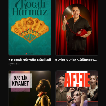
7 Kocalı Hürmüz Müzikali
80'ler 90'lar Gülümseten Hatıralar
TiyatroTr