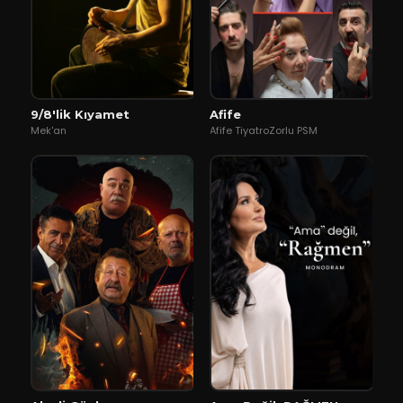
9/8'lik Kıyamet
Afife
Mek'an
Afife TiyatroZorlu PSM