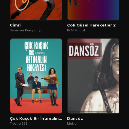
Cimri
Çok Güzel Hareketler 2
Semaver Kumpanya
BKM Mutfak
Çok Küçük Bir İhtimalin Hikayesi
Dansöz
Tiyatro B23
Mek'an