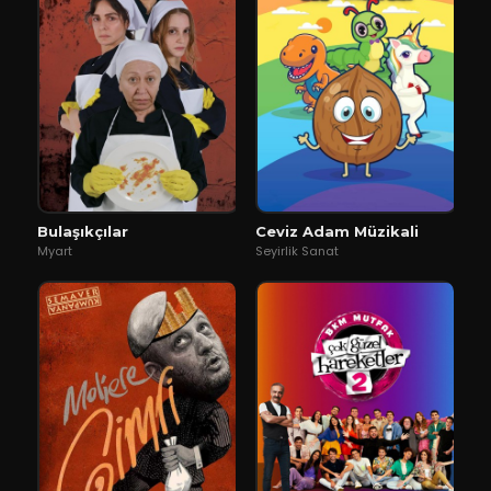
Bulaşıkçılar
Ceviz Adam Müzikali
Myart
Seyirlik Sanat