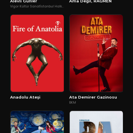
Alevli Günler
Ama Değil, RAĞMEN
Vigor Kültür Sanatİstanbul Halk Tiyatrosu
Anadolu Ateşi
Ata Demirer Gazinosu
BKM