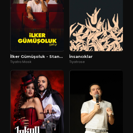
İlker Gümüşoluk - Stand Up
İnsancıklar
Tiyatro Mask
Tiyatrose