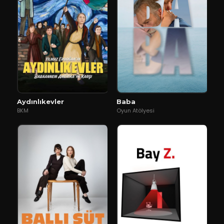
Aydınlıkevler
Baba
BKM
Oyun Atölyesi