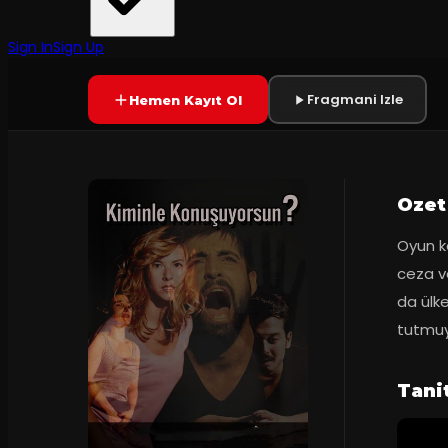
Tiyatro Şehrin Azizleri
·
Uğur Mumcu Sahn...
Prömiyer
16.10.2015
Yetersiz oy
YAKINDA
Sign In
Sign Up
Fragmani Izle
Hemen Kayıt Ol
Ozet
Oyun ka
ceza ve
da ülk
tutmuy
Tani