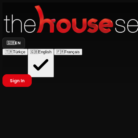
🇬🇧
EN
🇹🇷
Türkçe
🇬🇧
English
🇫🇷
Français
Sign In