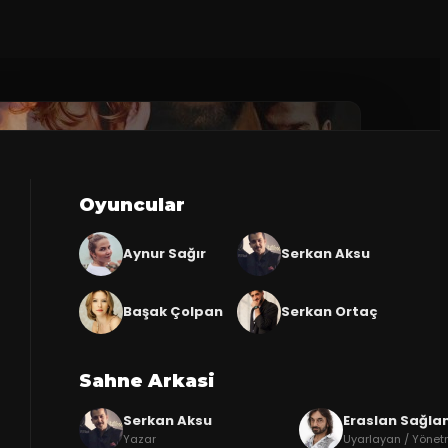
Oyuncular
Aynur Sağır
Serkan Aksu
Başak Çolpan
Serkan Ortaç
Sahne Arkasi
Serkan Aksu
Eraslan Sağl
Yazar
Uyarlayan / Yöne