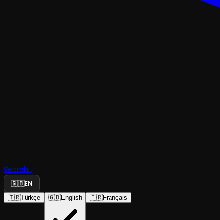
TRAJEDI & DRAM
Kiminle
Search...
Konuşuyor
🇬🇧
EN
🇹🇷
Türkçe
🇬🇧
English
🇫🇷
Français