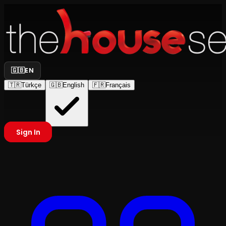
🇬🇧
EN
🇹🇷
Türkçe
🇬🇧
English
🇫🇷
Français
Sign In