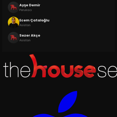
Ayşe Demir
Perukacı
Ecem Çataloğlu
Asistan
Sezer Akçe
Asistan