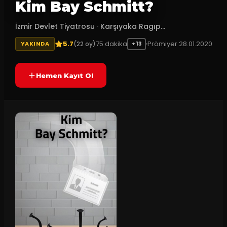
Kim Bay Schmitt?
İzmir Devlet Tiyatrosu
·
Karşıyaka Ragıp...
5.7
75
dakika
Prömiyer
28.01.2020
(
22
oy)
YAKINDA
+13
Hemen Kayıt Ol