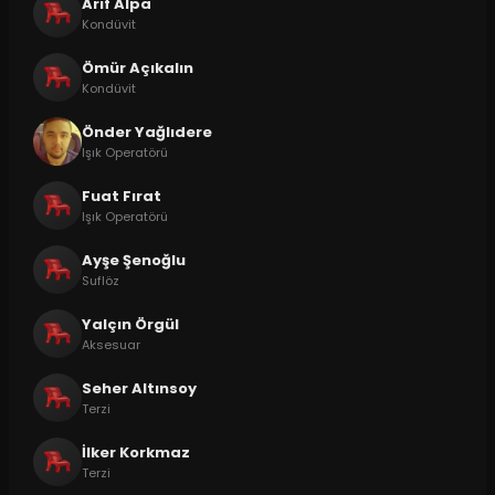
Arif Alpa
Kondüvit
Ömür Açıkalın
Kondüvit
Önder Yağlıdere
Işık Operatörü
Fuat Fırat
Işık Operatörü
Ayşe Şenoğlu
Suflöz
Yalçın Örgül
Aksesuar
Seher Altınsoy
Terzi
İlker Korkmaz
Terzi