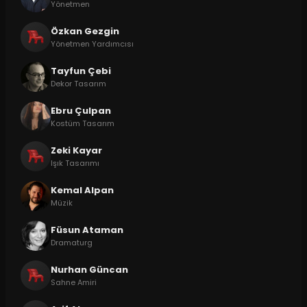
Yönetmen
Özkan Gezgin
Yönetmen Yardımcısı
Tayfun Çebi
Dekor Tasarım
Ebru Çulpan
Kostüm Tasarım
Zeki Kayar
Işık Tasarımı
Kemal Alpan
Müzik
Füsun Ataman
Dramaturg
Nurhan Güncan
Sahne Amiri