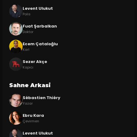
Levent Ulukut
Polis
Fuat Şarbalkan
Doktor
Ecem Çataloğlu
Karl
Sezer Akçe
Kapıcı
Sahne Arkasi
Sébastien Thiéry
Yazar
Ebru Kara
Çevirmen
Levent Ulukut