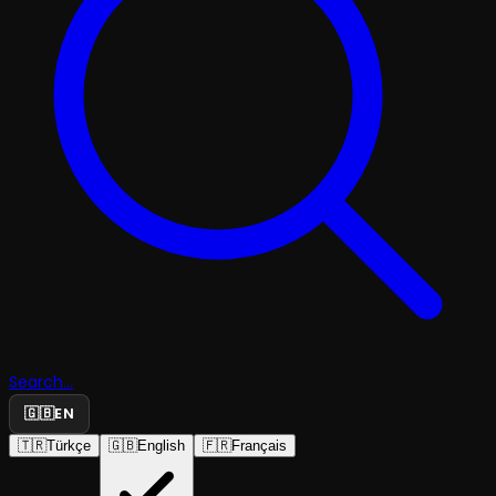
Search...
🇬🇧
EN
🇹🇷
Türkçe
🇬🇧
English
🇫🇷
Français