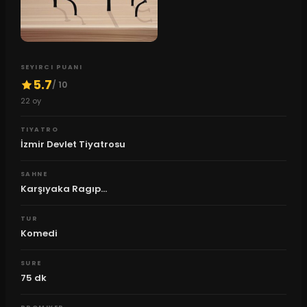
SEYIRCI PUANI
5.7
/ 10
22
oy
TIYATRO
İzmir Devlet Tiyatrosu
SAHNE
Karşıyaka Ragıp...
TUR
Komedi
SURE
75
dk