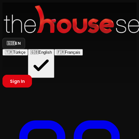
🇬🇧
EN
🇹🇷
Türkçe
🇬🇧
English
🇫🇷
Français
Sign In