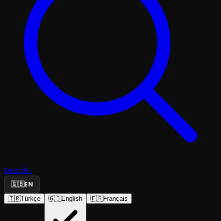
Search...
🇬🇧
EN
🇹🇷
Türkçe
🇬🇧
English
🇫🇷
Français