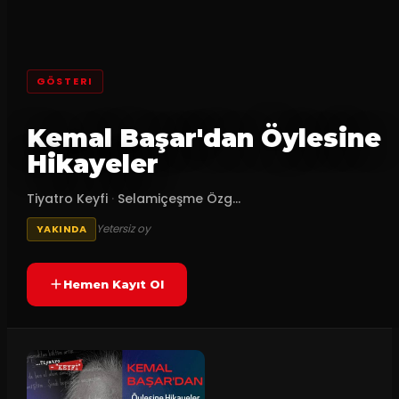
GÖSTERI
Kemal Başar'dan Öylesine
Hikayeler
Tiyatro Keyfi
·
Selamiçeşme Özg...
Yetersiz oy
YAKINDA
Hemen Kayıt Ol