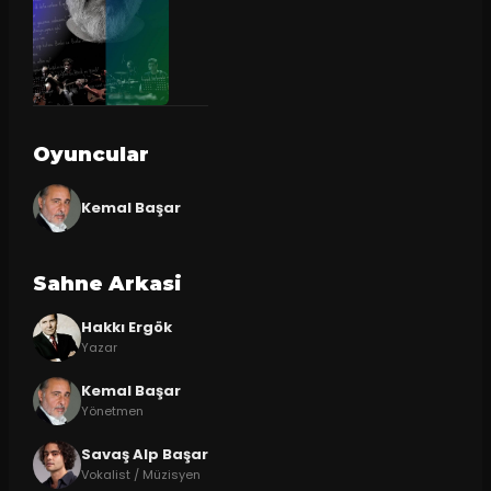
Oyuncular
Kemal Başar
Sahne Arkasi
Hakkı Ergök
Yazar
Kemal Başar
Yönetmen
Savaş Alp Başar
Vokalist / Müzisyen