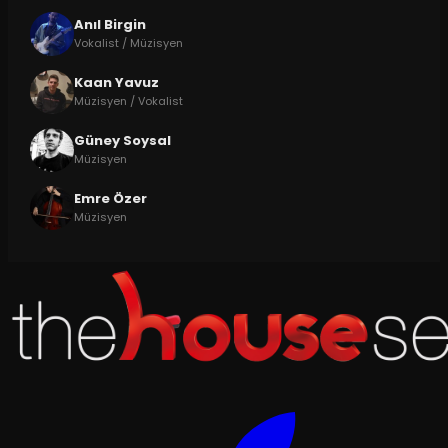
Anıl Birgin
Vokalist / Müzisyen
Kaan Yavuz
Müzisyen / Vokalist
Güney Soysal
Müzisyen
Emre Özer
Müzisyen