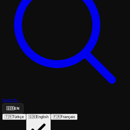
Search...
🇬🇧
EN
🇹🇷
Türkçe
🇬🇧
English
🇫🇷
Français