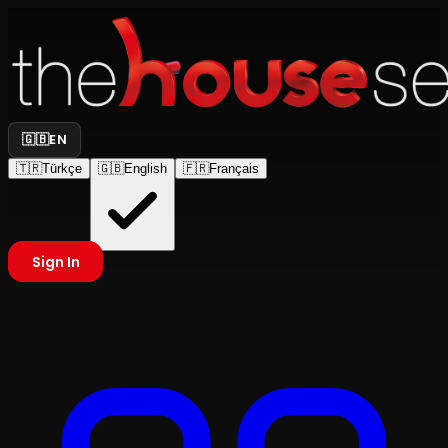
🇬🇧
EN
🇹🇷
Türkçe
🇬🇧
English
🇫🇷
Français
Sign In