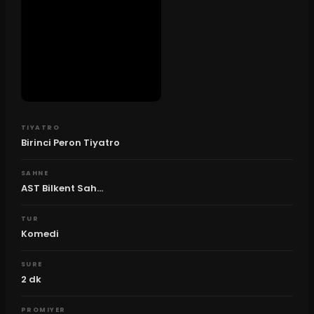
TIYATRO
Birinci Peron Tiyatro
SAHNE
AST Bilkent Sah...
TUR
Komedi
SURE
2
dk
PROMIYER