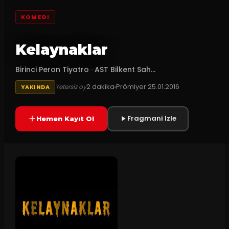
KOMEDI
Kelaynaklar
Birinci Peron Tiyatro
·
AST Bilkent Sah...
2
dakika
Prömiyer
25.01.2016
Yetersiz oy
YAKINDA
Fragmani Izle
Hemen Kayıt Ol