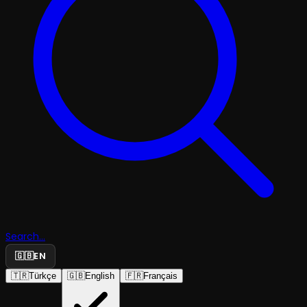
Search...
🇬🇧
EN
🇹🇷
Türkçe
🇬🇧
English
🇫🇷
Français