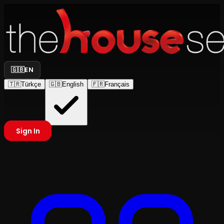
🇬🇧
EN
🇹🇷
Türkçe
🇬🇧
English
🇫🇷
Français
Sign In