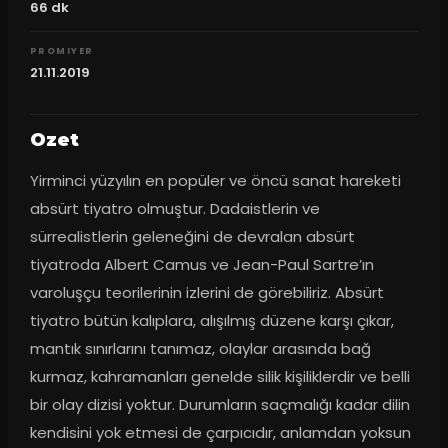
66
dk
PROMIYER
21.11.2019
Ozet
Yirminci yüzyılın en popüler ve öncü sanat hareketi 
absürt tiyatro olmuştur. Dadaistlerin ve 
sürrealistlerin geleneğini de devralan absürt 
tiyatroda Albert Camus ve Jean-Paul Sartre’ın 
varoluşçu teorilerinin izlerini de görebiliriz. Absürt 
tiyatro bütün kalıplara, alışılmış düzene karşı çıkar, 
mantık sınırlarını tanımaz, olaylar arasında bağ 
kurmaz, kahramanları genelde silik kişiliklerdir ve belli 
bir olay dizisi yoktur. Durumların saçmalığı kadar dilin 
kendisini yok etmesi de çarpıcıdır, anlamdan yoksun 