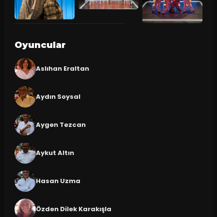
Oyuncular
Aslıhan Eraltan
Aydın Soysal
Aygen Tezcan
Aykut Altın
Hasan Uzma
Özden Dilek Karakışla