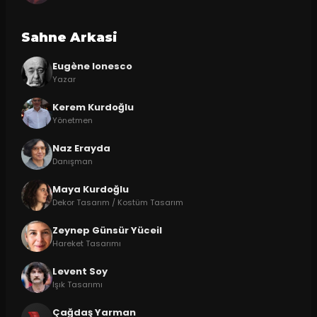
Sahne Arkasi
Eugène Ionesco
Yazar
Kerem Kurdoğlu
Yönetmen
Naz Erayda
Danışman
Maya Kurdoğlu
Dekor Tasarım / Kostüm Tasarım
Zeynep Günsür Yüceil
Hareket Tasarımı
Levent Soy
Işık Tasarımı
Çağdaş Yarman