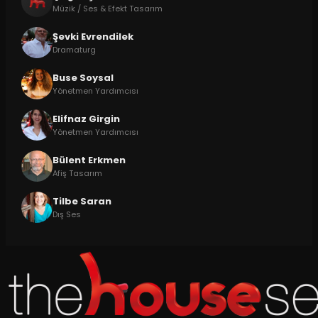
Müzik / Ses & Efekt Tasarım
Şevki Evrendilek
Dramaturg
Buse Soysal
Yönetmen Yardımcısı
Elifnaz Girgin
Yönetmen Yardımcısı
Bülent Erkmen
Afiş Tasarım
Tilbe Saran
Dış Ses