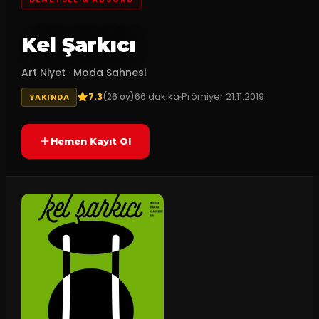
Kel Şarkıcı
Art Niyet
·
Moda Sahnesi
7.3
66
dakika
Prömiyer
21.11.2019
(
26
oy)
YAKINDA
Hemen Kayıt Ol