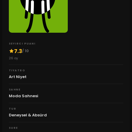
SEYIRCI PUANI
7.3
/ 10
26
oy
TIYATRO
Art Niyet
SAHNE
Moda Sahnesi
TUR
Deneysel & Absürd
SURE