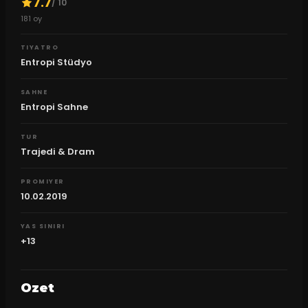
7.7
/ 10
181
oy
TIYATRO
Entropi Stüdyo
SAHNE
Entropi Sahne
TUR
Trajedi & Dram
PROMIYER
10.02.2019
YAS SINIRI
+13
Ozet