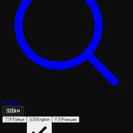
Search...
🇬🇧
EN
🇹🇷
Türkçe
🇬🇧
English
🇫🇷
Français