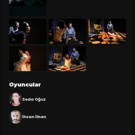
Oyuncular
Seda Oğuz
İhsan İlhan