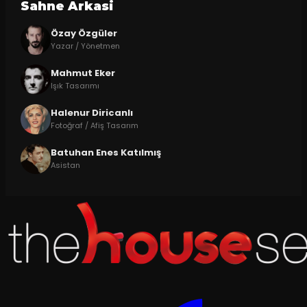
Sahne Arkasi
Özay Özgüler
Yazar / Yönetmen
Mahmut Eker
Işık Tasarımı
Halenur Diricanlı
Fotoğraf / Afiş Tasarım
Batuhan Enes Katılmış
Asistan