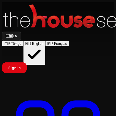
🇬🇧
EN
🇹🇷
Türkçe
🇬🇧
English
🇫🇷
Français
Sign In