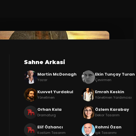
Sahne Arkasi
Martin McDonagh
Ekin Tunçay Turan
Yazar
Çevirmen
Kuvvet Yurdakul
Emrah Keskin
Yönetmen
Yönetmen Yardımcısı
Orhan Kola
Özlem Karabay
Dramaturg
Dekor Tasarım
Elif Özhancı
Rahmi Özan
Kostüm Tasarım
Işık Tasarımı