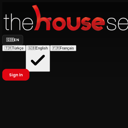
🇬🇧
EN
🇹🇷
Türkçe
🇬🇧
English
🇫🇷
Français
Sign In