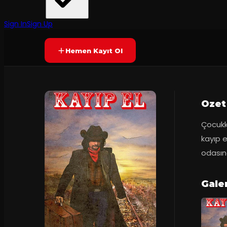
Erzurum Devlet Tiyatrosu
·
İrfan Şahinbaş ...
80
dakika
Prömiyer
03.10.201
Yetersiz oy
YAKINDA
+15
Sign In
Sign Up
Hemen Kayıt Ol
Ozet
Çocukke
kayıp e
odasına
Gale