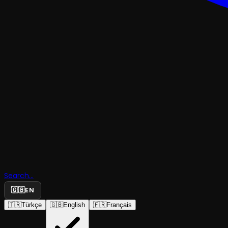
KOMEDITRAJEDI & DRAM
Search...
Kayıp El
🇬🇧
EN
🇹🇷
Türkçe
🇬🇧
English
🇫🇷
Français