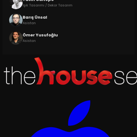
Işık Tasarımı / Dekor Tasarım
Barış Ünsal
Asistan
Ömer Yusufoğlu
Asistan