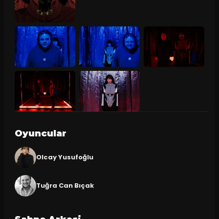
Oyuncular
Olcay Yusufoğlu
Tuğra Can Bıçak