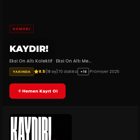
KOMEDI
KAYDIR!
Eksi On Altı Kolektif
·
Eksi On Altı Me...
8.5
70
dakika
Prömiyer
2025
(
18
oy)
YAKINDA
+16
Hemen Kayıt Ol