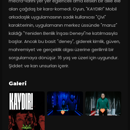
mecra¬larını yer yer eğlenceli ama keskin bir dille ele 
alan çağdaş bir kara-komedi. Oyun, "KAYDIR!" Mobil 
arkadaşlık uygulamasının sadık kullanıcısı "Çivi" 
karakterinin, uygulamanın merkez üssünde "maruz" 
kaldığı "Yeniden Benlik İnşası Deneyi"ne katılmasıyla 
başlar. Ancak bu basit "deney", giderek kimlik, güven, 
mahremiyet ve gerçeklik algısı üzerine gerilimli bir 
sorgulamaya dönüşür. 16 yaş ve üzeri için uygundur. 
Şiddet ve kan unsurları içerir.
Galeri