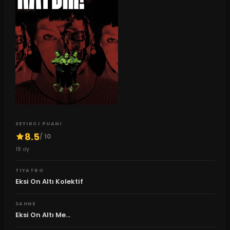
SEYIRCI PUANI
8.5
/ 10
18
oy
TIYATRO
Eksi On Altı Kolektif
SAHNE
Eksi On Altı Me...