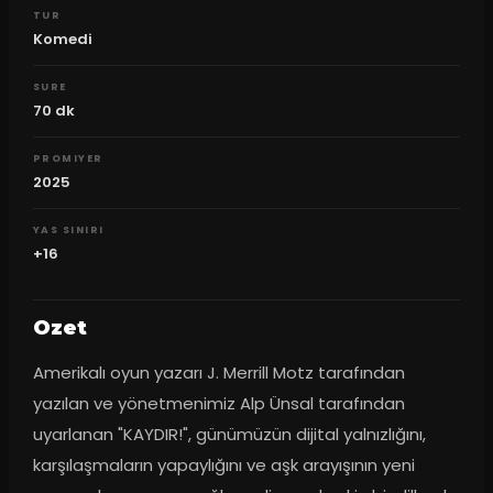
TUR
Komedi
SURE
70
dk
PROMIYER
2025
YAS SINIRI
+16
Ozet
Amerikalı oyun yazarı J. Merrill Motz tarafından 
yazılan ve yönetmenimiz Alp Ünsal tarafından 
uyarlanan "KAYDIR!", günümüzün dijital yalnızlığını, 
karşılaşmaların yapaylığını ve aşk arayışının yeni 