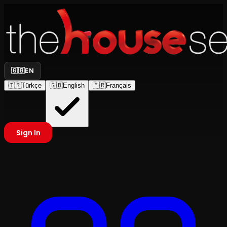
🇬🇧
EN
🇹🇷
Türkçe
🇬🇧
English
🇫🇷
Français
Sign In