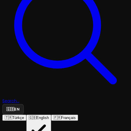
Search...
🇬🇧
EN
🇹🇷
Türkçe
🇬🇧
English
🇫🇷
Français