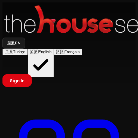
🇬🇧
EN
🇹🇷
Türkçe
🇬🇧
English
🇫🇷
Français
Sign In