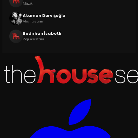
Müzik
Ataman Dervişoğlu
Afiş Tasarım
Bedirhan İsabetli
Reji Asistanı