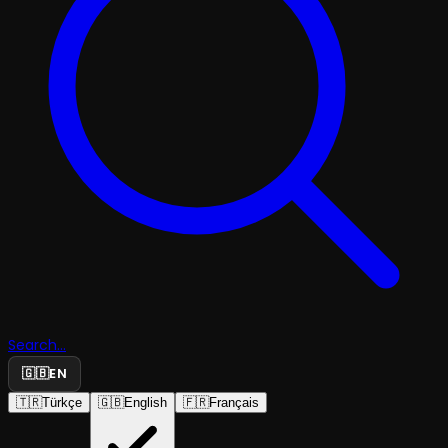
Search...
🇬🇧
EN
🇹🇷
Türkçe
🇬🇧
English
🇫🇷
Français