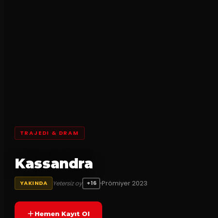
TRAJEDI & DRAM
Kassandra
Prömiyer
2023
Yetersiz oy
YAKINDA
+16
Hemen Kayıt Ol