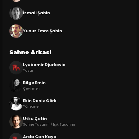
İsmail Şahin
Yunus Emre Şahin
Sahne Arkasi
Lyubomir Djurkovic
Yazar
Bilge Emin
Çevirmen
Ekin Deniz Görk
Yönetmen
Utku Çetin
Sahne Tasarım / Işık Tasarımı
Arda Can Kaya