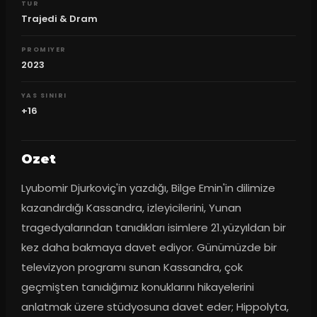
TUR
Trajedi & Dram
PROMIYER
2023
YAS SINIRI
+16
Ozet
Lyubomir Djurkoviç'in yazdığı, Bilge Emin'in dilimize 
kazandırdığı Kassandra, izleyicilerini, Yunan 
tragedyalarından tanıdıkları isimlere 21.yüzyıldan bir 
kez daha bakmaya davet ediyor. Günümüzde bir 
televizyon programı sunan Kassandra, çok 
geçmişten tanıdığımız konuklarını hikayelerini 
anlatmak üzere stüdyosuna davet eder; Hippolyta, 