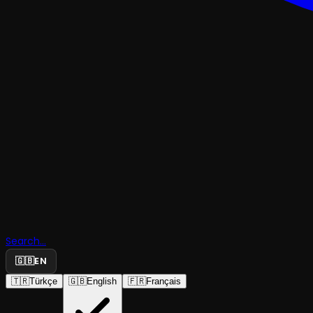
TRAJEDI & DRAM
Search...
Kaşık
🇬🇧
EN
🇹🇷
Türkçe
🇬🇧
English
🇫🇷
Français