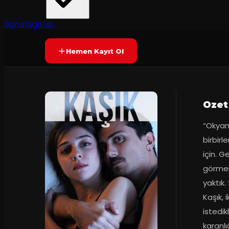
Kimiki TiyatroMundial Yapım
·
Bahçe Galata
8.2
80
dakika
Prömiyer
22.11
(
77
oy)
YAKINDA
+13
Sign In
Sign Up
Hemen Kayıt Ol
Ozet
“Okyanu
birbirl
için. G
görmek 
yaktık.
Kaşık, i
istedik
karanlı