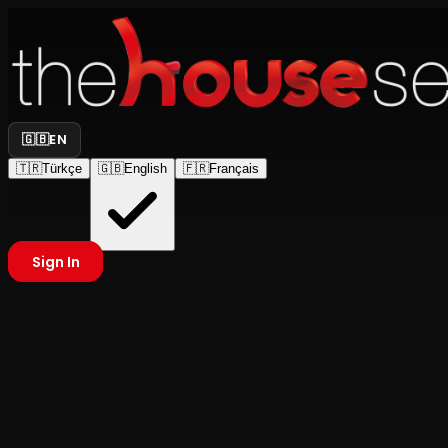
🇬🇧
EN
🇹🇷
Türkçe
🇬🇧
English
🇫🇷
Français
Sign In