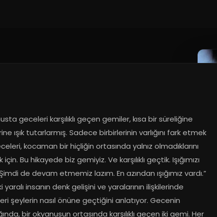
.2024
sta geceleri karşılıklı geçen gemiler, kısa bir süreliğine 
erine ışık tutarlarmış. Sadece birbirlerinin varlığını fark etmek 
eceleri, kocaman bir hiçliğin ortasında yalnız olmadıklarını 
için. Bu hikayede biz gemiyiz. Ve karşılıklı geçtik. Işığımızı 
 Şimdi de devam etmemiz lazım. En azından ışığımız vardı.” 
ki yaralı insanın denk gelişini ve yaralarının ilişkilerinde 
leri şeylerin nasıl önüne geçtiğini anlatıyor. Gecenin 
ğında, bir okyanusun ortasında karşılıklı geçen iki gemi. Her 