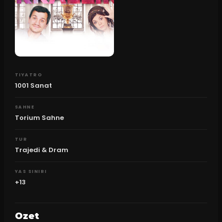
TIYATRO
1001 Sanat
SAHNE
Torium Sahne
TUR
Trajedi & Dram
YAS SINIRI
+13
Ozet