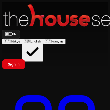
🇬🇧
EN
🇹🇷
Türkçe
🇬🇧
English
🇫🇷
Français
Sign In