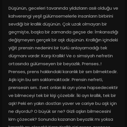
Düşünün, geceleri tavanında yıldızların asılı olduğu ve 
kahverengi yeşil gülümsemelerle insanların birbirini 
sevdiği bir krallık düşünün. Çok uzak olmayan bir 
geçmişte, başka bir zamanda geçse de: İmkansızlığı 
değişmeyen gerçek bir aşk düşünün. Krallığın içindeki 
yiğit prensin nedenini bir türlü anlayamadığı tek 
düşmanı vardır: Karşı Krallık! Ve o simsiyah nefretin 
ortasında gülümseyen bir beyazlık. Prenses..! 
Prenses, prens hakkındaki karanlık bir sırrı bilmektedir. 
Aşkı için bu sırrı saklamaktadır. Prensin nefreti, 
prensesin sırrı.. Evet onları iki ayrı yöne hapsedecektir 
ve bilmeceyi tek bir kişi çözebilir. İki ayrı krallık, tek bir 
aşk! Peki en yakın dostları yaver ve cariye bu aşk için 
ne diyordu? O büyük sır ne? Gizli aşkın bilmecesini 
kim çözecek? Sonunda kazanan beyazlık mı yoksa 