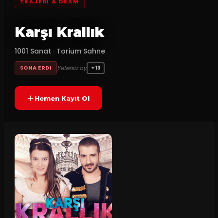
TRAJEDI & DRAM
Karşı Krallık
1001 Sanat
·
Torium Sahne
Yetersiz oy
SONA ERDI
+13
Hemen Kayıt Ol