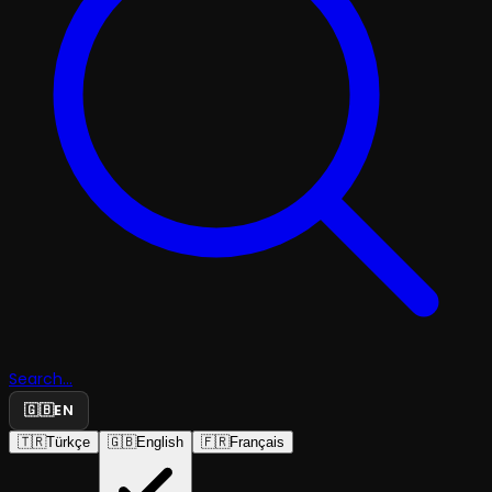
Search...
🇬🇧
EN
🇹🇷
Türkçe
🇬🇧
English
🇫🇷
Français