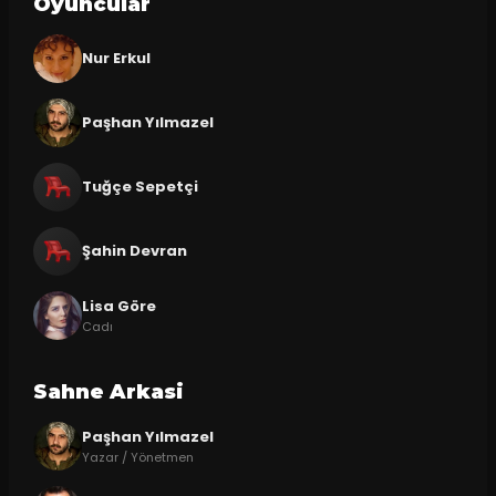
Oyuncular
Nur Erkul
Paşhan Yılmazel
Tuğçe Sepetçi
Şahin Devran
Lisa Göre
Cadı
Sahne Arkasi
Paşhan Yılmazel
Yazar / Yönetmen