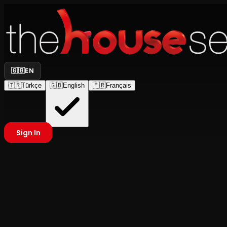
🇬🇧
EN
🇹🇷
Türkçe
🇬🇧
English
🇫🇷
Français
Sign In