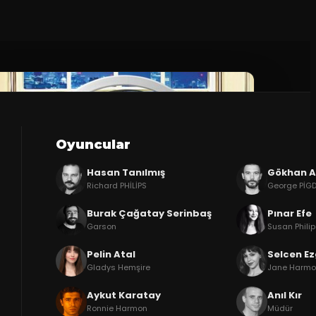
Oyuncular
Hasan Tanılmış
Gökhan A
Richard PHİLİPS
George PİG
Burak Çağatay Serinbaş
Pınar Efe
Garson
Susan Phili
Pelin Atal
Selcen Ez
Gladys Hemşire
Jane Harm
Aykut Karatay
Anıl Kır
Ronnie Harmon
Müdür