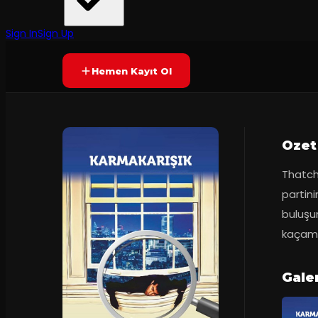
Tekirdağ Şehir Tiyatroları
2
dakika
Prömiyer
2024
Yetersiz oy
YAKINDA
Sign In
Sign Up
Hemen Kayıt Ol
Ozet
Thatche
partin
buluşur
kaçama
Gale