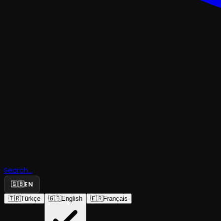
KOMEDI
Search...
Karmakarı
🇬🇧
EN
🇹🇷
Türkçe
🇬🇧
English
🇫🇷
Français