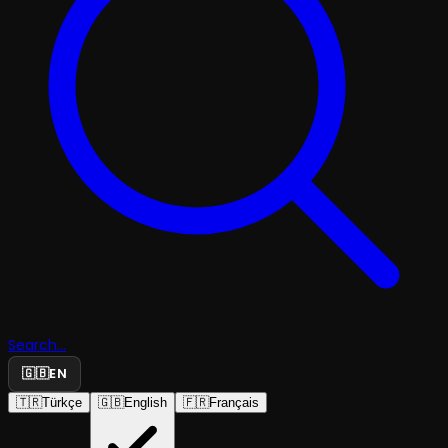
Search...
🇬🇧
EN
🇹🇷
Türkçe
🇬🇧
English
🇫🇷
Français