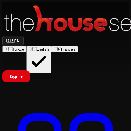
🇬🇧
EN
🇹🇷
Türkçe
🇬🇧
English
🇫🇷
Français
Sign In