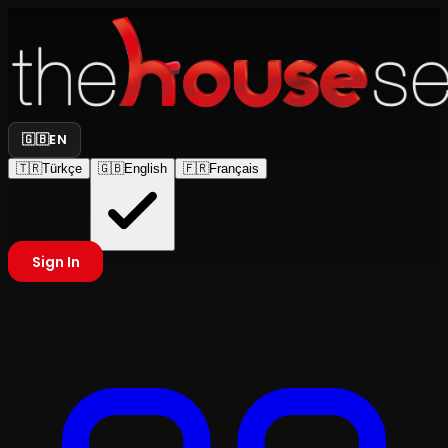
🇬🇧
EN
🇹🇷
Türkçe
🇬🇧
English
🇫🇷
Français
Sign In