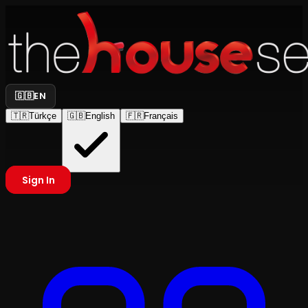
🇬🇧
EN
🇹🇷
Türkçe
🇬🇧
English
🇫🇷
Français
Sign In