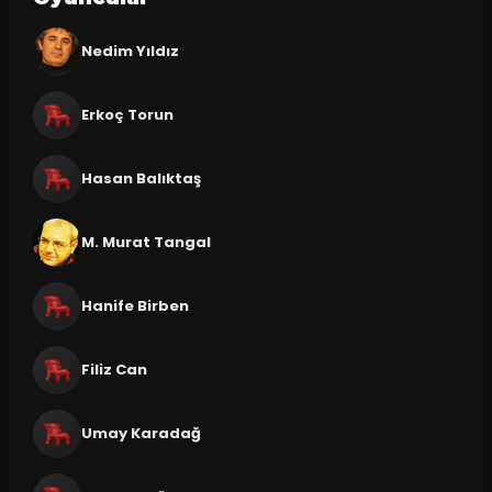
Nedim Yıldız
Erkoç Torun
Hasan Balıktaş
M. Murat Tangal
Hanife Birben
Filiz Can
Umay Karadağ