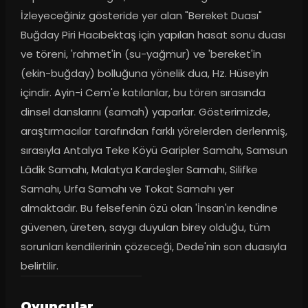
İzleyeceğiniz gösteride yer alan "Bereket Duası" 
Buğday Piri Hacıbektaş için yapılan hasat sonu duası 
ve töreni, 'rahmet'in (su-yağmur) ve 'bereket'in 
(ekin-buğday) bolluğuna yönelik dua, Hz. Hüseyin 
içindir. Ayin-i Cem'e katılanlar, bu tören sırasında 
dinsel danslarını (samah) yaparlar. Gösterimizde, 
araştırmacılar tarafından farklı yörelerden derlenmiş, 
sırasıyla Antalya Teke Köyü Garipler Samahı, Samsun 
Lâdik Samahı, Malatya Kardeşler Samahı, Silifke 
Samahı, Urfa Samahı ve Tokat Samahı yer 
almaktadır. Bu felsefenin özü olan 'İnsan'ın kendine 
güvenen, üreten, saygı duyulan birey olduğu, tüm 
sorunları kendilerinin çözeceği, Dede'nin son duasıyla 
belirtilir.
Oyuncular