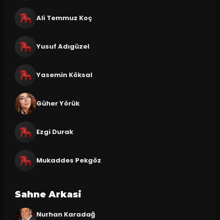
Ali Temmuz Koç
Yusuf Adıgüzel
Yasemin Köksal
Güher Yörük
Ezgi Durak
Mukaddes Pekgöz
Sahne Arkasi
Nurhan Karadağ