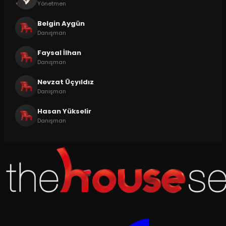
Yönetmen
Belgin Aygün
Danışman
Faysal İlhan
Danışman
Nevzat Üçyıldız
Danışman
Hasan Yükselir
Danışman