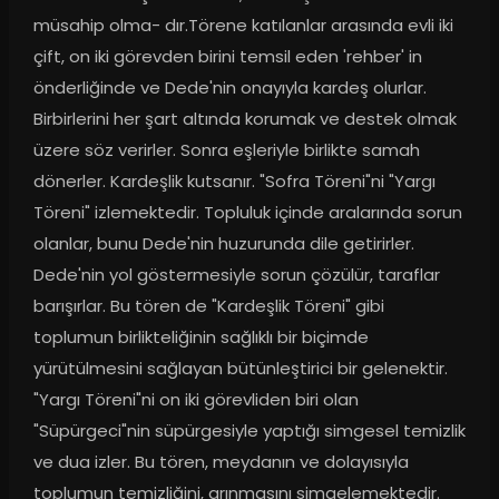
müsahip olma- dır.Törene katılanlar arasında evli iki 
çift, on iki görevden birini temsil eden 'rehber' in 
önderliğinde ve Dede'nin onayıyla kardeş olurlar. 
Birbirlerini her şart altında korumak ve destek olmak 
üzere söz verirler. Sonra eşleriyle birlikte samah 
dönerler. Kardeşlik kutsanır. "Sofra Töreni"ni "Yargı 
Töreni" izlemektedir. Topluluk içinde aralarında sorun 
olanlar, bunu Dede'nin huzurunda dile getirirler. 
Dede'nin yol göstermesiyle sorun çözülür, taraflar 
barışırlar. Bu tören de "Kardeşlik Töreni" gibi 
toplumun birlikteliğinin sağlıklı bir biçimde 
yürütülmesini sağlayan bütünleştirici bir gelenektir. 
"Yargı Töreni"ni on iki görevliden biri olan 
"Süpürgeci"nin süpürgesiyle yaptığı simgesel temizlik 
ve dua izler. Bu tören, meydanın ve dolayısıyla 
toplumun temizliğini, arınmasını simgelemektedir. 