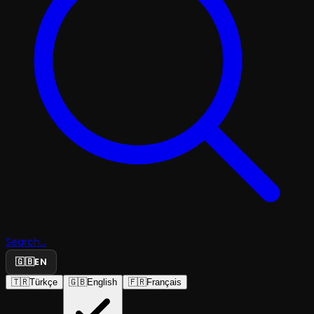
Search...
🇬🇧
EN
🇹🇷
Türkçe
🇬🇧
English
🇫🇷
Français