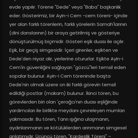
evde yapılır. Törene "Dede" veya "Baba" başkanlık 
eder. Gösterimiz, bir Ayin-i Cem -cem töreni- içinde 
yer alan farklı törenlerin, farklı yörelerin Samah'larının 
(dini danslarının) bir araya getirilmiş ve gösteriye 
dönüştürülmüş biçimidir. Gösteri eşik duası ile açılır. 
Eşik, bir geçiş simgesidir. İçeri girenler, eşikten ve 
Dede'den niyaz alır, yerlerine otururlar. Eşikte Ayin-i 
Cem'in güvenliğini sağlayan "gözcü"leri temsil eden 
sopalar bulunur. Ayin-i Cem töreninde başta 
Dede'nin olmak üzere on iki farklı görevin temsil 
edildiği postlar (makam) bulunur. İkinci tören, bu 
görevlerden biri olan 'çerağcı'nın duası eşliğinde 
yardımcıları ile birlikte meydanı çevreleyen mumları 
yakmasıdır. Bu tören, Tanrı ışığına ulaşmanın, 
aydınlanmanın ve kötülüklerden arınmanın simgesel 
anlatımıdır. Üçüncü tören, "Kardeşlik Töreni" – 