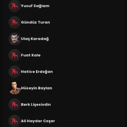
Yusuf Sağlam
Gündüz Turan
Ulaş Karadağ
Fuat Kale
Hatice Erdoğan
Hüseyin Baylan
Berk Lişesivdin
Ali Haydar Coşar