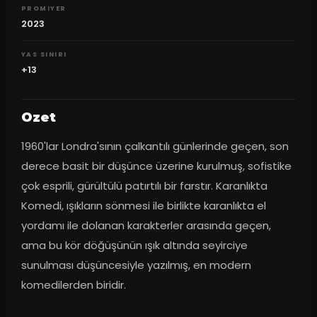
PROMIYER
2023
YAS SINIRI
+13
Ozet
1960'lar Londra'sının çalkantılı günlerinde geçen, son 
derece basit bir düşünce üzerine kurulmuş, sofistike 
çok esprili, gürültülü patırtılı bir farstır. Karanlıkta 
Komedi, ışıkların sönmesi ile birlikte karanlıkta el 
yordamı ile dolanan karakterler arasında geçen, 
ama bu kör döğüşünün ışık altında seyirciye 
sunulması düşüncesiyle yazılmış, en modern 
komedilerden biridir.