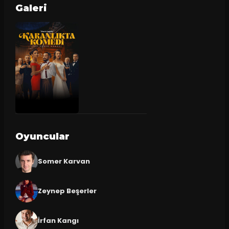
Galeri
Oyuncular
Somer Karvan
Zeynep Beşerler
İrfan Kangı