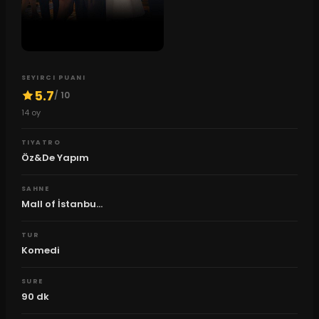
SEYIRCI PUANI
5.7
/ 10
14
oy
TIYATRO
Öz&De Yapım
SAHNE
Mall of İstanbu...
TUR
Komedi
SURE
90
dk