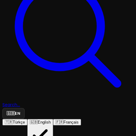
Search...
🇬🇧
EN
🇹🇷
Türkçe
🇬🇧
English
🇫🇷
Français