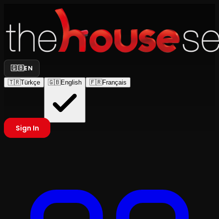
🇬🇧
EN
🇹🇷
Türkçe
🇬🇧
English
🇫🇷
Français
Sign In