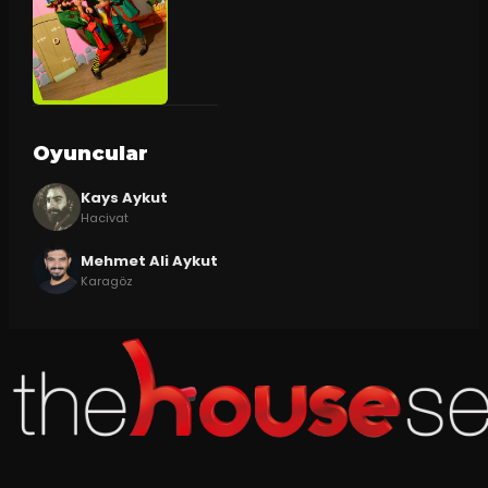
Oyuncular
Kays Aykut
Hacivat
Mehmet Ali Aykut
Karagöz