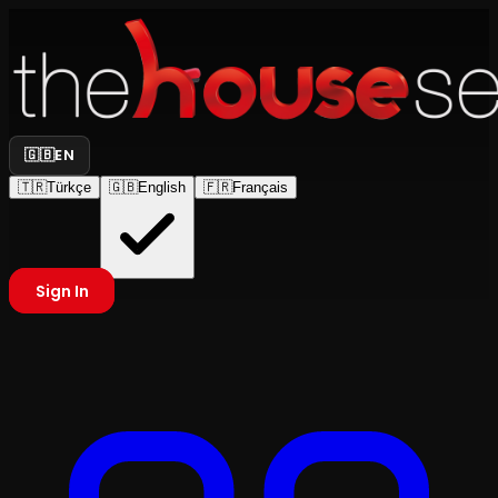
🇬🇧
EN
🇹🇷
Türkçe
🇬🇧
English
🇫🇷
Français
Sign In