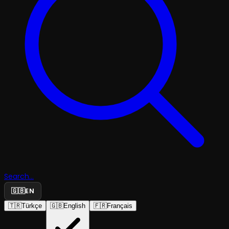
Search...
🇬🇧
EN
🇹🇷
Türkçe
🇬🇧
English
🇫🇷
Français