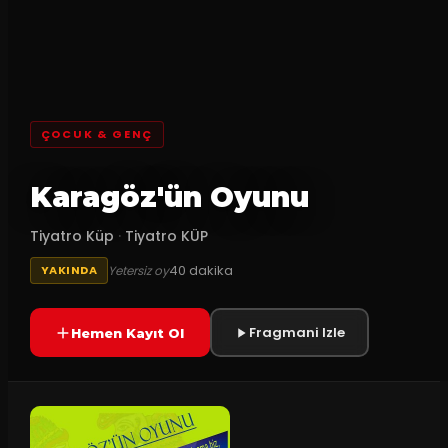
ÇOCUK & GENÇ
Karagöz'ün Oyunu
Tiyatro Küp
·
Tiyatro KÜP
40
dakika
Yetersiz oy
YAKINDA
Fragmani Izle
Hemen Kayıt Ol