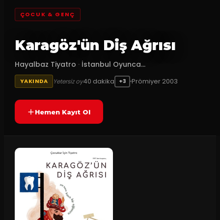
ÇOCUK & GENÇ
Karagöz'ün Diş Ağrısı
Hayalbaz Tiyatro
·
İstanbul Oyunca...
40
dakika
Prömiyer
2003
Yetersiz oy
YAKINDA
+3
Hemen Kayıt Ol