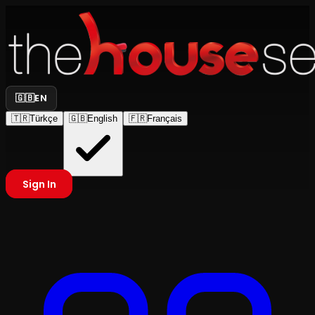
🇬🇧
EN
🇹🇷
Türkçe
🇬🇧
English
🇫🇷
Français
Sign In