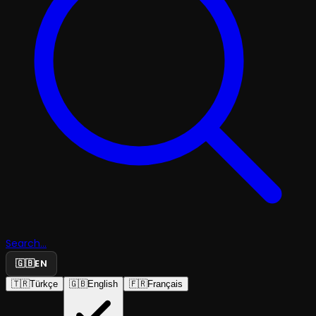
Search...
🇬🇧
EN
🇹🇷
Türkçe
🇬🇧
English
🇫🇷
Français