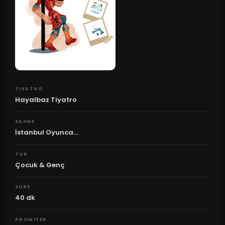
TIYATRO
Hayalbaz Tiyatro
SAHNE
İstanbul Oyunca...
TUR
Çocuk & Genç
SURE
40
dk
PROMIYER