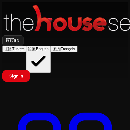
🇬🇧
EN
🇹🇷
Türkçe
🇬🇧
English
🇫🇷
Français
Sign In