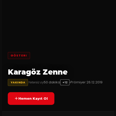
GÖSTERI
Karagöz Zenne
50
dakika
Prömiyer
26.12.2019
Yetersiz oy
YAKINDA
+12
Hemen Kayıt Ol