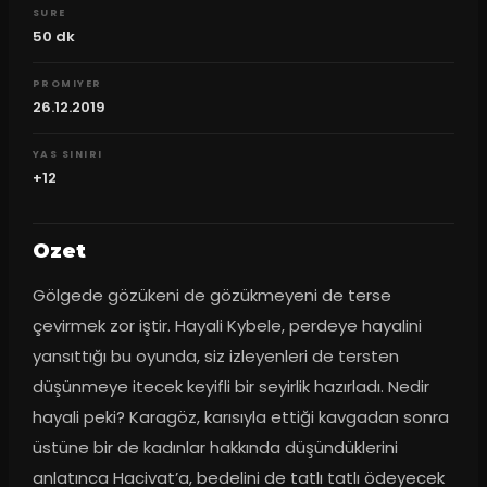
SURE
50
dk
PROMIYER
26.12.2019
YAS SINIRI
+12
Ozet
Gölgede gözükeni de gözükmeyeni de terse 
çevirmek zor iştir. Hayali Kybele, perdeye hayalini 
yansıttığı bu oyunda, siz izleyenleri de tersten 
düşünmeye itecek keyifli bir seyirlik hazırladı. Nedir 
hayali peki? Karagöz, karısıyla ettiği kavgadan sonra 
üstüne bir de kadınlar hakkında düşündüklerini 
anlatınca Hacivat’a, bedelini de tatlı tatlı ödeyecek 