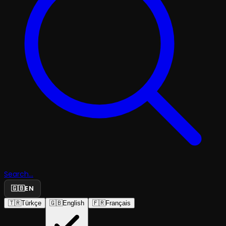
Search...
🇬🇧
EN
🇹🇷
Türkçe
🇬🇧
English
🇫🇷
Français