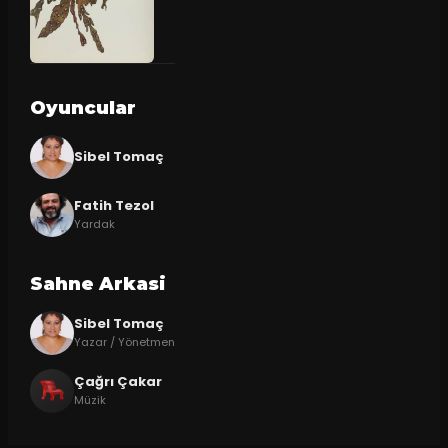
Oyuncular
Sibel Tomaç
Fatih Tezol
Yardak
Sahne Arkasi
Sibel Tomaç
Yazar / Yönetmen
Çağrı Çakar
Müzik