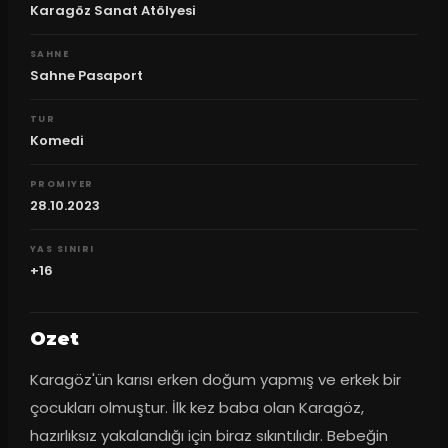
Karagöz Sanat Atölyesi
SAHNE
Sahne Pasaport
TUR
Komedi
PROMIYER
28.10.2023
YAS SINIRI
+16
Ozet
Karagöz'ün karısı erken doğum yapmış ve erkek bir 
çocukları olmuştur. İlk kez baba olan Karagöz, 
hazırlıksız yakalandığı için biraz sıkıntılıdır. Bebeğin 