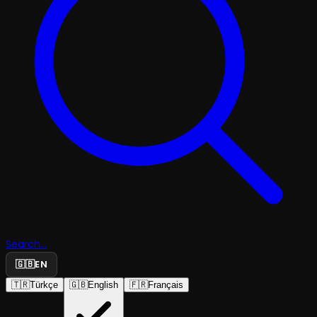
Search...
🇬🇧
EN
🇹🇷
Türkçe
🇬🇧
English
🇫🇷
Français