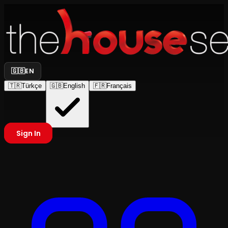
🇬🇧
EN
🇹🇷
Türkçe
🇬🇧
English
🇫🇷
Français
Sign In