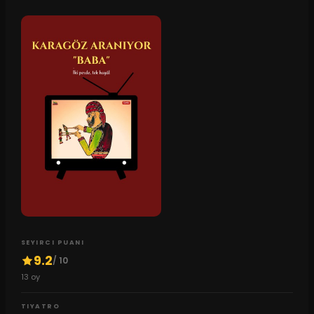
SEYIRCI PUANI
9.2
/ 10
13
oy
TIYATRO