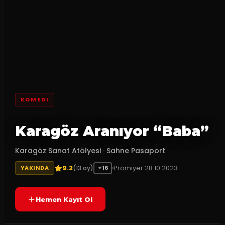
KOMEDI
Karagöz Aranıyor “Baba”
Karagöz Sanat Atölyesi
·
Sahne Pasaport
9.2
Prömiyer
28.10.2023
(
13
oy)
YAKINDA
+16
Hemen Kayıt Ol