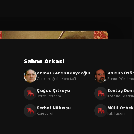
Sahne Arkasi
Ahmet Kenan Kahyaoğlu
Haldun Özö
Orkestra Şefi / Koro Şefi
Sahne Yönetme
Çağda Çitkaya
Sevtaç Demi
Dekor Tasarım
Kostüm Tasarı
Serhat Nüfusçu
Müfit Özbek
Koreograf
Işık Tasarımı