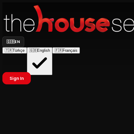
🇬🇧
EN
🇹🇷
Türkçe
🇬🇧
English
🇫🇷
Français
Sign In