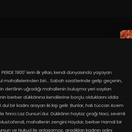
 PERDE 1900' lerin ilk yılları, kendi dünyasında yaşayan 
l mahallelerinden biri... Sabah saatlerinde gelip geçenin, 
in dertlinin uğradığı mahallenin buluşma yeri sayılan 
in berber dükkânına kendilerine borçlu olduklarını iddia 
i dul bir kadını arayan iki kişi gelir. Bunlar, halı tüccarı Acem 
le fırıncı Laz Dursun'dur. Dükkânın haylaz çırağı Naci, sevimli 
 Mustafendi, mahallenin zengini Haydar, berber Hamdi bir 
ursun ve Nukud ile anlaşamaz, aradıkları kadının adını 