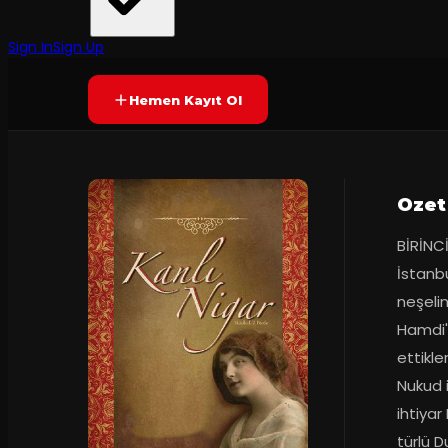
İzmir Devlet Opera ve Balesi
2
dakika
Prömiyer
15.03.2018
Yetersiz oy
YAKINDA
Sign In
Sign Up
Hemen Kayıt Ol
Ozet
BİRİNCİ
İstanbu
neşelin
Hamdi'n
ettikler
Nukud i
ihtiyar
türlü D