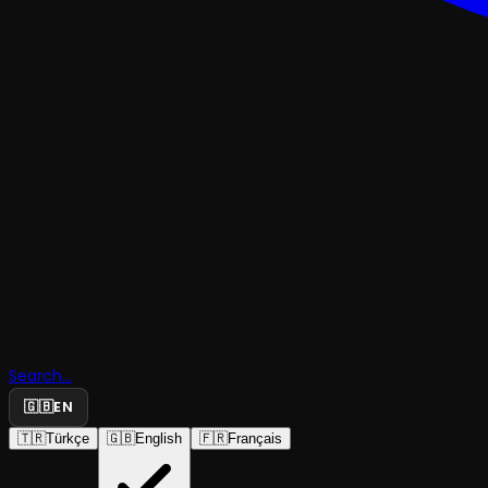
MÜZIKAL & KABARE
Search...
Kanlı Niga
🇬🇧
EN
🇹🇷
Türkçe
🇬🇧
English
🇫🇷
Français