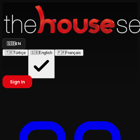
🇬🇧
EN
🇹🇷
Türkçe
🇬🇧
English
🇫🇷
Français
Sign In