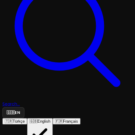
Search...
🇬🇧
EN
🇹🇷
Türkçe
🇬🇧
English
🇫🇷
Français