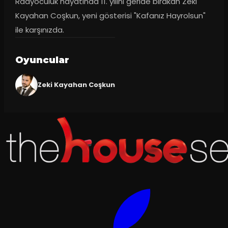
Radyoculuk hayatında 11. yılını geride bırakan Zeki 
Kayahan Coşkun, yeni gösterisi "Kafanız Hayrolsun" 
ile karşınızda.
Oyuncular
Zeki Kayahan Coşkun