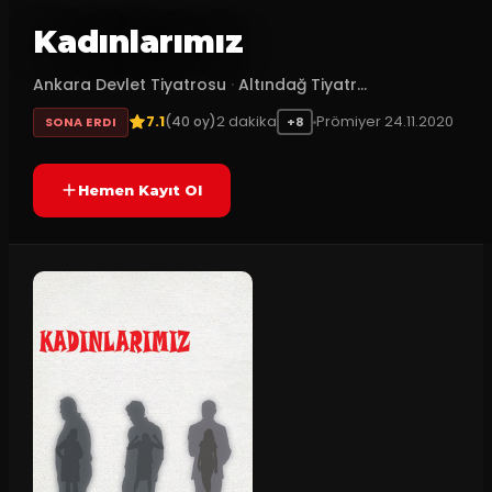
Kadınlarımız
Ankara Devlet Tiyatrosu
·
Altındağ Tiyatr...
7.1
2
dakika
Prömiyer
24.11.2020
(
40
oy)
SONA ERDI
+8
Hemen Kayıt Ol