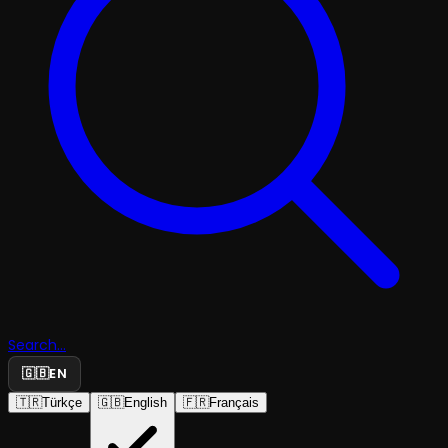
Search...
🇬🇧
EN
🇹🇷
Türkçe
🇬🇧
English
🇫🇷
Français