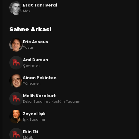
Esat Tanrıverdi
Max
Sahne Arkasi
Eric Assous
Yazar
Anıl Dursun
Çevirmen
Sinan Pekinton
Yönetmen
Melih Karakurt
Dekor Tasarım / Kostüm Tasarım
Zeynel Işık
Işık Tasarımı
Ekin Eti
Müzik