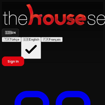
🇬🇧
EN
🇹🇷
Türkçe
🇬🇧
English
🇫🇷
Français
Sign In