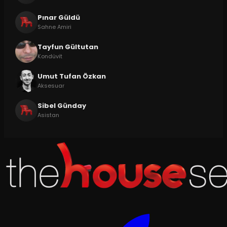
Pınar Güldü
Sahne Amiri
Tayfun Gültutan
Kondüvit
Umut Tufan Özkan
Aksesuar
Sibel Günday
Asistan