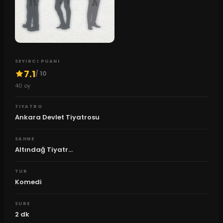
SEYIRCI PUANI
7.1
/ 10
40
oy
TIYATRO
Ankara Devlet Tiyatrosu
SAHNE
Altındağ Tiyatr...
TUR
Komedi
SURE
2
dk