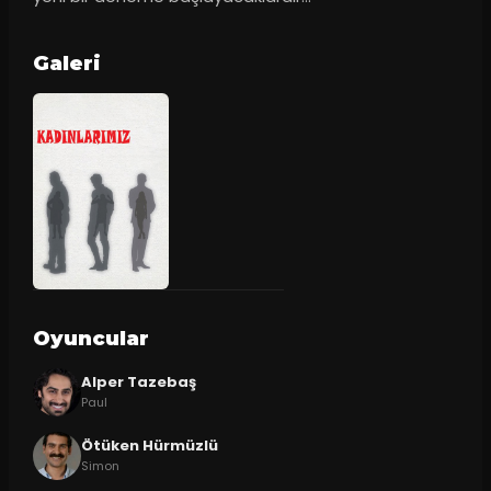
Galeri
Oyuncular
Alper Tazebaş
Paul
Ötüken Hürmüzlü
Simon