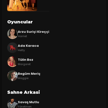
Oyuncular
Arzu Suriçi Kireççi
Harriet
Ada Karaca
Hetty
Tülin Boz
Margaret
Begüm Meriç
Maggie
Sahne Arkasi
Savaş Mutlu
Yönetmen