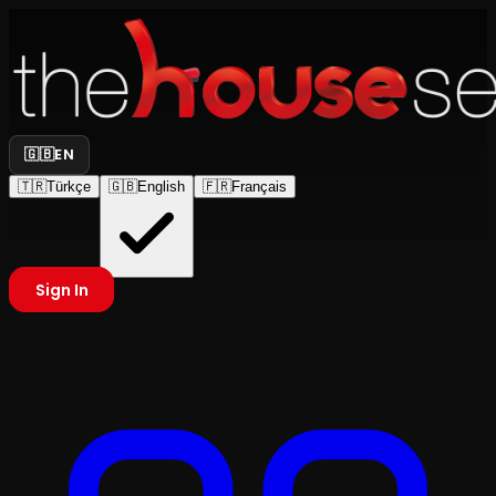
🇬🇧
EN
🇹🇷
Türkçe
🇬🇧
English
🇫🇷
Français
Sign In