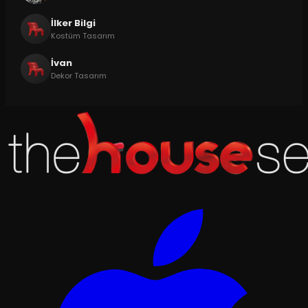
İlker Bilgi
Kostüm Tasarım
İvan
Dekor Tasarım