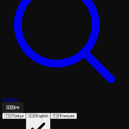
Search...
🇬🇧
EN
🇹🇷
Türkçe
🇬🇧
English
🇫🇷
Français