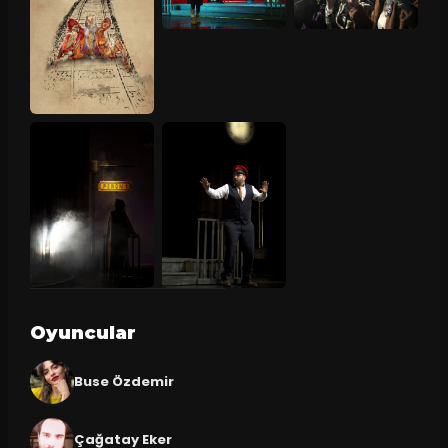
Oyuncular
Buse Özdemir
Çağatay Eker