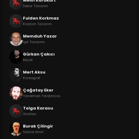
Melih Karakurt
Dekor Tasarım
Fulden Korkmaz
Kostüm Tasarım
Memduh Yazar
Işık Tasarımı
Gürkan Çakıcı
Müzik
Mert Aksu
Koreograf
Çağatay Eker
Yönetmen Yardımcısı
Tolga Karasu
Asistan
Burak Çilingir
Sahne Amiri