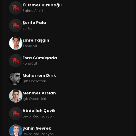
Ö. İsmet Kızılbağlı
Sahne Amiri
Şerife Pala
Suflöz
Emre Taşgın
Kondüvit
Esra Gümüşada
Kondüvit
Muharrem Dirik
Işık Operatörü
Mehmet Arslan
Işık Operatörü
Abdullah Çevik
Dekor Realizasyon
Şahin Gevrek
Dekor Realizasyon