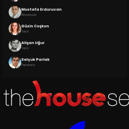
Mustafa Erdurucan
Aksesuar
Güzin Coşkon
Terzi
Alişan Uğur
Terzi
Selçuk Parlak
Perukacı