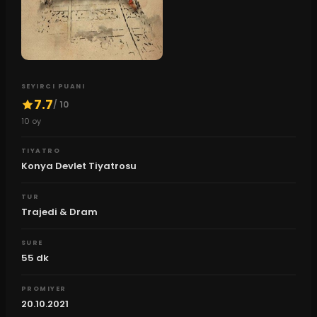
SEYIRCI PUANI
7.7
/ 10
10
oy
TIYATRO
Konya Devlet Tiyatrosu
TUR
Trajedi & Dram
SURE
55
dk
PROMIYER
20.10.2021