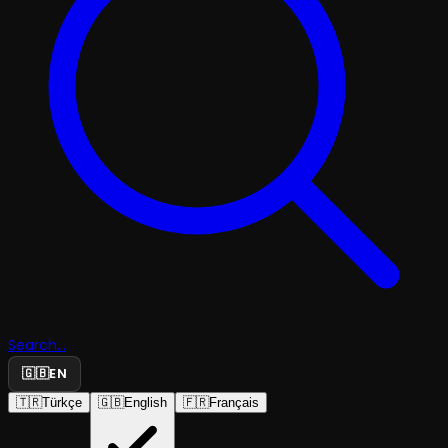
Search...
🇬🇧
EN
🇹🇷
Türkçe
🇬🇧
English
🇫🇷
Français