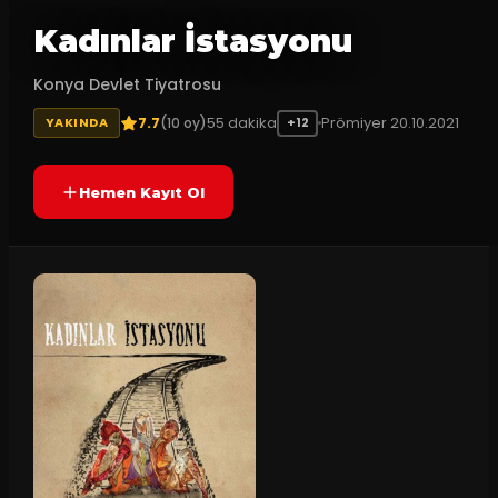
Kadınlar İstasyonu
Konya Devlet Tiyatrosu
7.7
55
dakika
Prömiyer
20.10.2021
(
10
oy)
YAKINDA
+12
Hemen Kayıt Ol