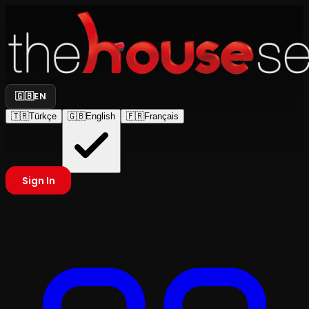
🇬🇧
EN
🇹🇷
Türkçe
🇬🇧
English
🇫🇷
Français
Sign In