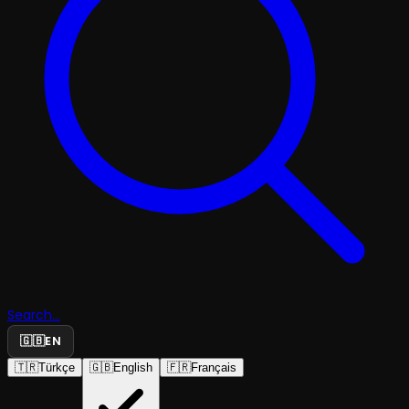
Search...
🇬🇧
EN
🇹🇷
Türkçe
🇬🇧
English
🇫🇷
Français