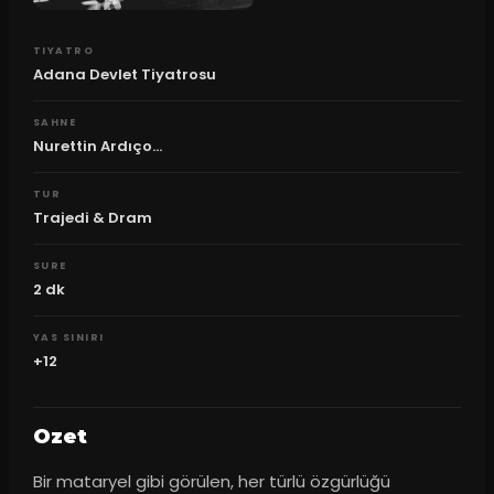
TIYATRO
Adana Devlet Tiyatrosu
SAHNE
Nurettin Ardıço...
TUR
Trajedi & Dram
SURE
2
dk
YAS SINIRI
+12
Ozet
Bir mataryel gibi görülen, her türlü özgürlüğü 