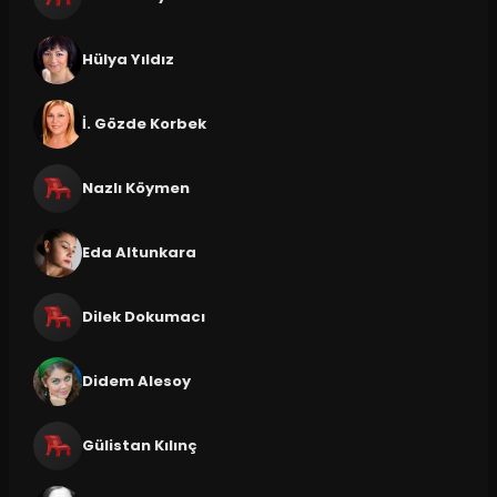
Hülya Yıldız
İ. Gözde Korbek
Nazlı Köymen
Eda Altunkara
Dilek Dokumacı
Didem Alesoy
Gülistan Kılınç