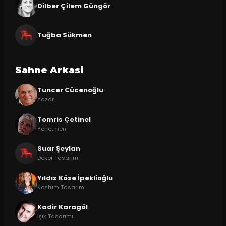
Dilber Çilem Güngör
Tuğba Sükmen
Sahne Arkasi
Tuncer Cücenoğlu
Yazar
Tomris Çetinel
Yönetmen
Suar Şeylan
Dekor Tasarım
Yıldız Köse İpeklioğlu
Kostüm Tasarım
Kadir Karagöl
Işık Tasarımı