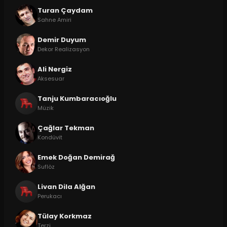
Turan Çaydam
Sahne Amiri
Demir Duyum
Dekor Realizasyon
Ali Nergiz
Aksesuar
Tanju Kumbaracıoğlu
Müzik
Çağlar Tekman
Kondüvit
Emek Doğan Demirağ
Suflöz
Livan Dila Alğan
Perukacı
Tülay Korkmaz
Terzi