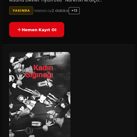
Adana Devlet Tiyatrosu
·
Nurettin Ardıço...
2
dakika
Yetersiz oy
YAKINDA
+12
Hemen Kayıt Ol