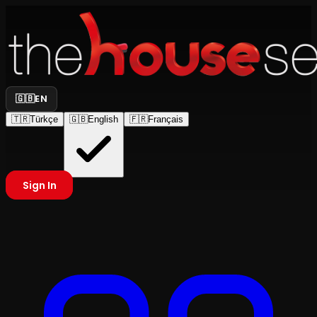
🇬🇧
EN
🇹🇷
Türkçe
🇬🇧
English
🇫🇷
Français
Sign In