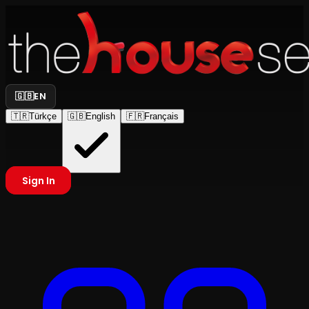
🇬🇧
EN
🇹🇷
Türkçe
🇬🇧
English
🇫🇷
Français
Sign In