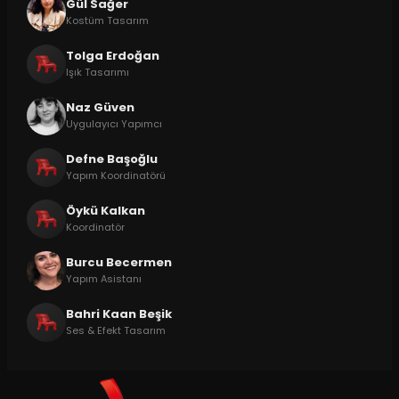
Gül Sağer
Kostüm Tasarım
Tolga Erdoğan
Işık Tasarımı
Naz Güven
Uygulayıcı Yapımcı
Defne Başoğlu
Yapım Koordinatörü
Öykü Kalkan
Koordinatör
Burcu Becermen
Yapım Asistanı
Bahri Kaan Beşik
Ses & Efekt Tasarım