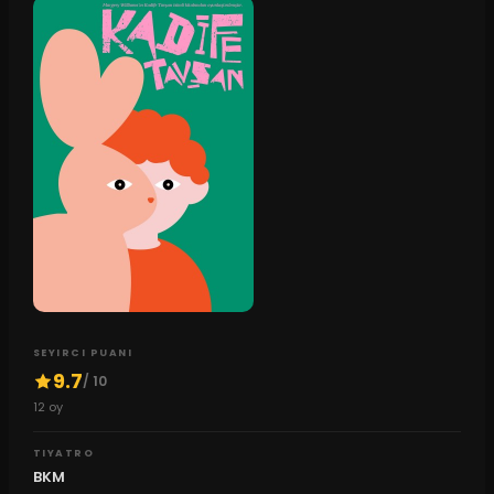
SEYIRCI PUANI
9.7
/ 10
12
oy
TIYATRO
BKM