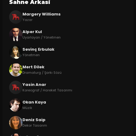
Sahne Arkasi
Margery Williams
Yazar
Alper Kul
Uyarlayan / Yönetmen
Sevinç Erbulak
Yönetmen
Mert Dilek
Dramaturg / Şarkı Sözü
Yasin Anar
Koreograf / Hareket Tasarımı
Okan Kaya
Müzik
Deniz Saip
Dekor Tasarım