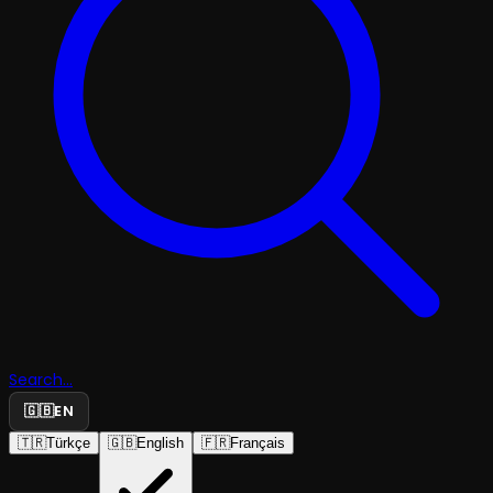
Search...
🇬🇧
EN
🇹🇷
Türkçe
🇬🇧
English
🇫🇷
Français