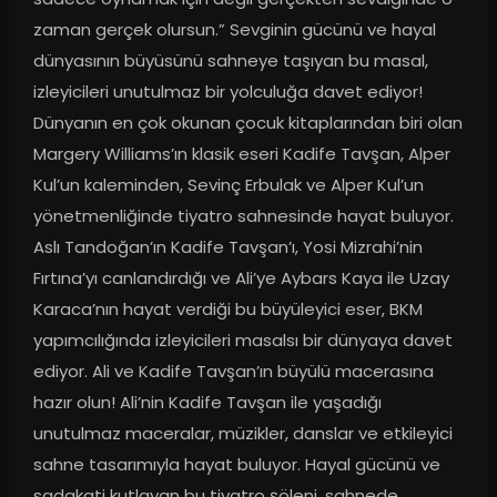
zaman gerçek olursun.” Sevginin gücünü ve hayal 
dünyasının büyüsünü sahneye taşıyan bu masal, 
izleyicileri unutulmaz bir yolculuğa davet ediyor! 
Dünyanın en çok okunan çocuk kitaplarından biri olan 
Margery Williams’ın klasik eseri Kadife Tavşan, Alper 
Kul’un kaleminden, Sevinç Erbulak ve Alper Kul’un 
yönetmenliğinde tiyatro sahnesinde hayat buluyor. 
Aslı Tandoğan’ın Kadife Tavşan’ı, Yosi Mizrahi’nin 
Fırtına’yı canlandırdığı ve Ali’ye Aybars Kaya ile Uzay 
Karaca’nın hayat verdiği bu büyüleyici eser, BKM 
yapımcılığında izleyicileri masalsı bir dünyaya davet 
ediyor. Ali ve Kadife Tavşan’ın büyülü macerasına 
hazır olun! Ali’nin Kadife Tavşan ile yaşadığı 
unutulmaz maceralar, müzikler, danslar ve etkileyici 
sahne tasarımıyla hayat buluyor. Hayal gücünü ve 
sadakati kutlayan bu tiyatro şöleni, sahnede 