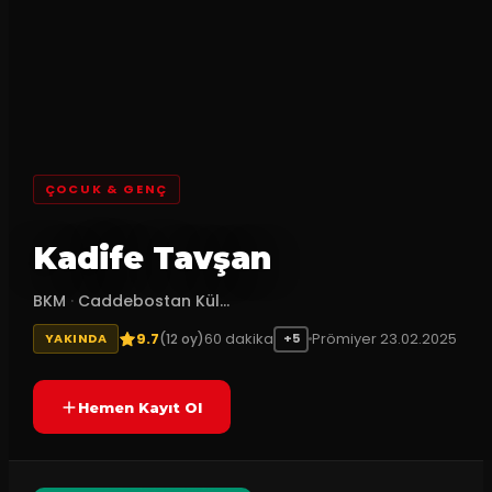
ÇOCUK & GENÇ
Kadife Tavşan
BKM
·
Caddebostan Kül...
9.7
60
dakika
Prömiyer
23.02.2025
(
12
oy)
YAKINDA
+5
Hemen Kayıt Ol