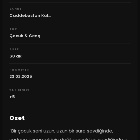
SAHNE
Caddebostan Kül...
TUR
Çocuk & Genç
SURE
60
dk
PROMIYER
23.02.2025
YAS SINIRI
+5
Ozet
“Bir çocuk seni uzun, uzun bir süre sevdiğinde, 
sadece oynamak için değil gerçekten sevdiğinde o 