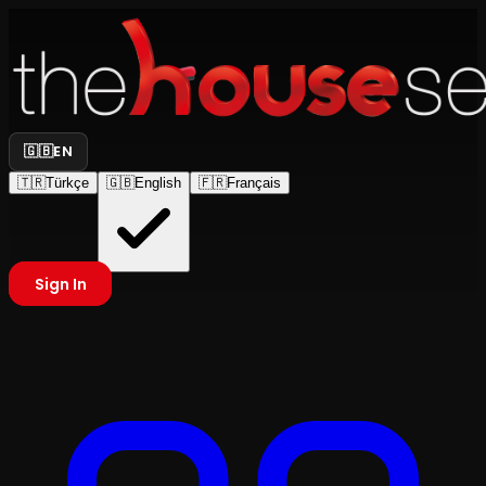
🇬🇧
EN
🇹🇷
Türkçe
🇬🇧
English
🇫🇷
Français
Sign In