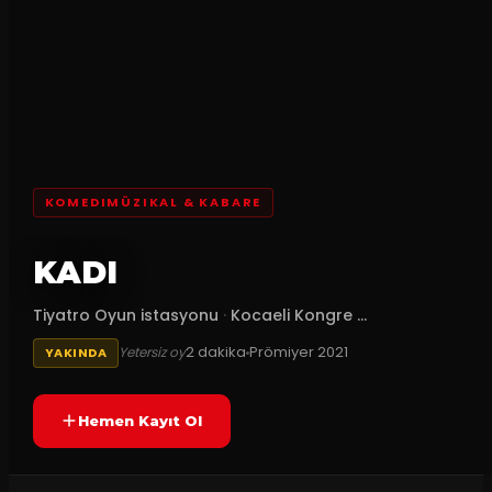
KOMEDIMÜZIKAL & KABARE
KADI
Tiyatro Oyun istasyonu
·
Kocaeli Kongre ...
2
dakika
Prömiyer
2021
Yetersiz oy
YAKINDA
Hemen Kayıt Ol