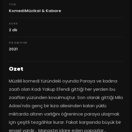
TUR
KomediMüzikal & Kabare
SURE
2
dk
PROMIYER
2021
Ozet
Müzikli komedi türündeki oyunda Paraya ve kadına 
zaafı olan Kadı Yakup Efendi gittiği her yerden bu 
zaafları yüzünden kovulmuştur. Son olarak gittiği Milo 
Adası'nda genç bir kıza ailesinden kalan yüklü 
miktarda altının varlığını öğrenince paraya ulaşmak 
için çeşitli tezgâhlar kurar. Fakat karşısında büyük bir 
engel vardır... Manastırı idare eden papazlar... 