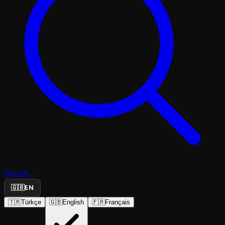
Search...
🇬🇧
EN
🇹🇷
Türkçe
🇬🇧
English
🇫🇷
Français